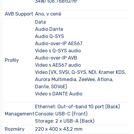
34W/106.76Btu/hr
AVB Support
Ano, v ceně
Data
Audio Dante
Audio Q-SYS
Audio-over-IP AES67
Video s Q-SYS audio
Audio-over-IP AVB
Profily
Video s AES67 audio
Video (VX, SVSI, Q-SYS, NDI, Kramer KDS,
Aurora Multimedia, ZeeVee, Atlona,
Dante, SDVoE)
Video s DANTE Audio
Ethernet: Out-of-band 1G port (Back)
Management
Console: USB-C (Front)
Storage: 2 x USB-A (Back)
Rozměry
220 x 400 x 43,2 mm