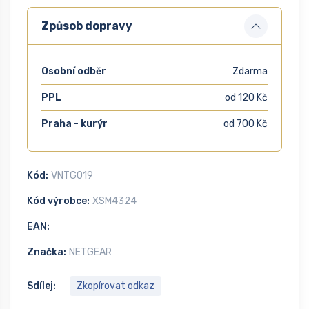
Způsob dopravy
Osobní odběr
Zdarma
PPL
od 120 Kč
Praha - kurýr
od 700 Kč
Kód:
VNTG019
Kód výrobce:
XSM4324
EAN:
Značka:
NETGEAR
Sdílej:
Zkopírovat odkaz