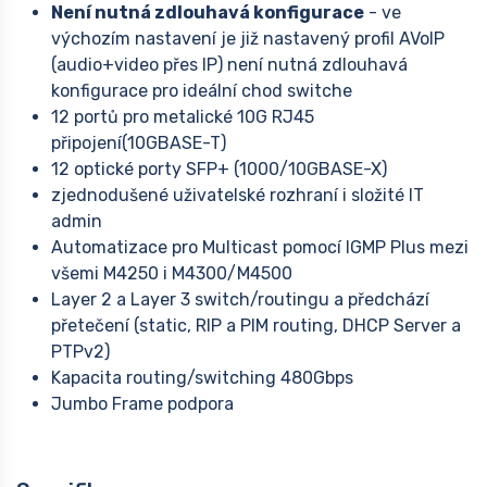
Není nutná zdlouhavá konfigurace
- ve
výchozím nastavení je již nastavený profil AVoIP
(audio+video přes IP) není nutná zdlouhavá
konfigurace pro ideální chod switche
12 portů pro metalické 10G RJ45
připojení(10GBASE-T)
12 optické porty SFP+ (1000/10GBASE-X)
zjednodušené uživatelské rozhraní i složité IT
admin
Automatizace pro Multicast pomocí IGMP Plus mezi
všemi M4250 i M4300/M4500
Layer 2 a Layer 3 switch/routingu a předchází
přetečení (static, RIP a PIM routing, DHCP Server a
PTPv2)
Kapacita routing/switching 480Gbps
Jumbo Frame podpora