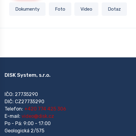
Dokumenty
Foto
Video
Dotaz
DISK System, s.r.o.
IČO: 27735290
DIČ: CZ27735290
Telefon:
+420 774 425 306
E-mail:
video@disk.cz
Po - Pá: 9:00 - 17:00
Geologická 2/575