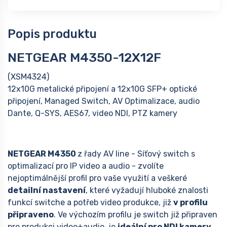
Popis produktu
NETGEAR M4350-12X12F
(XSM4324)
12x10G metalické připojení a 12x10G SFP+ optické
připojení, Managed Switch, AV Optimalizace, audio
Dante, Q-SYS, AES67, video NDI, PTZ kamery
NETGEAR M4350
z řady AV line - Síťový switch s
optimalizací pro IP video a audio - zvolíte
nejoptimálnější profil pro vaše využití a veškeré
detailní nastavení
, které vyžadují hluboké znalosti
funkcí switche a potřeb video produkce, již
v profilu
připraveno
. Ve výchozím profilu je switch již připraven
pro produkci video+audio, je
ideální pro NDI kamery
.