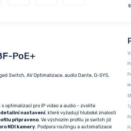
S
8F-PoE+
V
P
P
ged Switch, AV Optimalizace, audio Dante, Q-SYS,
M
S
 s optimalizací pro IP video a audio - zvolíte
T
é
detailní nastavení
, které vyžadují hluboké znalosti
P
rofilu připraveno
. Ve výchozím profilu je switch již
 pro NDI kamery
. Podpora routingu a automatizace
P