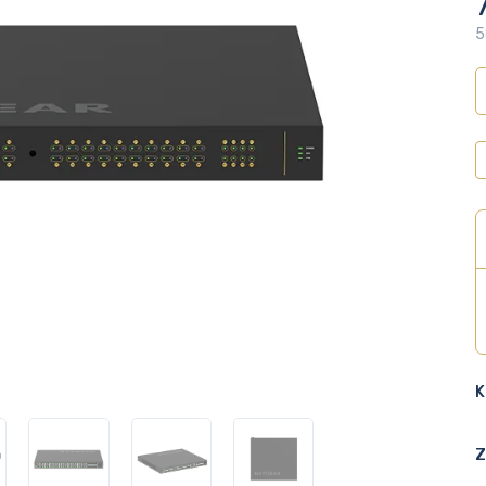
5
K
Z