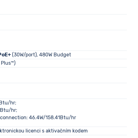
 PoE+
(30W/port), 480W Budget
Plus™)
Btu/hr;
3Btu/hr;
 connection: 46.4W/158.41Btu/hr
ektronickou licenci s aktivačním kodem