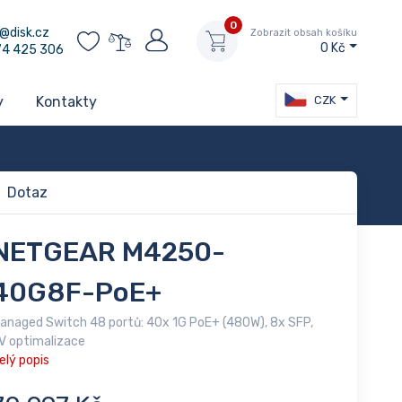
0
@disk.cz
Zobrazit obsah košíku
0 Kč
74 425 306
CZK
y
Kontakty
Dotaz
NETGEAR M4250-
40G8F-PoE+
anaged Switch 48 portů: 40x 1G PoE+ (480W), 8x SFP,
V optimalizace
elý popis