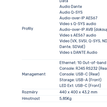
Data
Audio Dante
Audio Q-SYS
Audio-over-IP AES67
Video s Q-SYS audio
Profily
Audio-over-IP AVB (dokoup
Video s AES67 audio
Video (VX, SVSI, Q-SYS, ND
Dante, SDVoE)
Video s DANTE Audio
Ethernet: 1G Out-of-band 
Console: RJ45 RS232 (Rea
Management
Console: USB-C (Rear)
Storage: USB-A (Front)
LED Ext: USB-C (Front)
Rozměry
440 x 400 x 43,2 mm
Hmotnost
5,85Kg