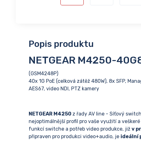
Popis produktu
NETGEAR M4250-40G
(GSM4248P)
40x 1G PoE (celková zátěž 480W), 8x SFP, Mana
AES67, video NDI, PTZ kamery
NETGEAR M4250
z řady AV line - Síťový switch
nejoptimálnější profil pro vaše využití a vešker
funkcí switche a potřeb video produkce, již
v p
připraven pro produkci video+audio, je
ideální