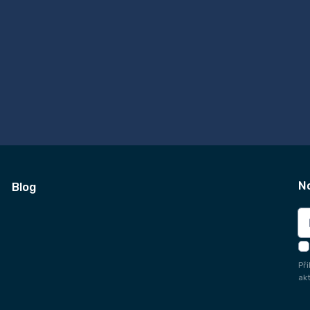
N
Blog
Př
ak