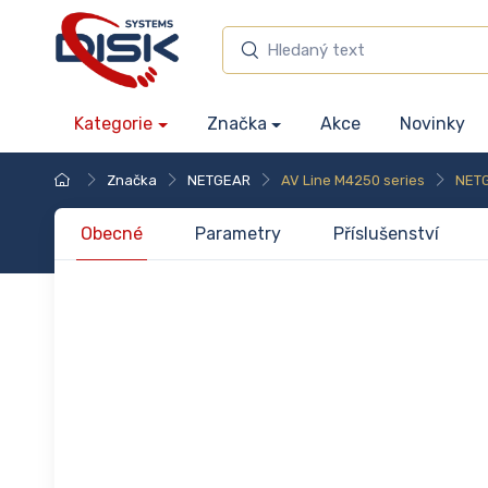
Kategorie
Značka
Akce
Novinky
Značka
NETGEAR
AV Line M4250 series
NET
Obecné
Parametry
Příslušenství