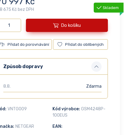
70 997 Kč
Skladem
8 675 Kč bez DPH
Do košíku
Přidat do porovnávání
Přidat do oblíbených
Způsob dopravy
8.8.
Zdarma
ód:
VNTG009
Kód výrobce:
GSM4248P-
100EUS
načka:
NETGEAR
EAN: