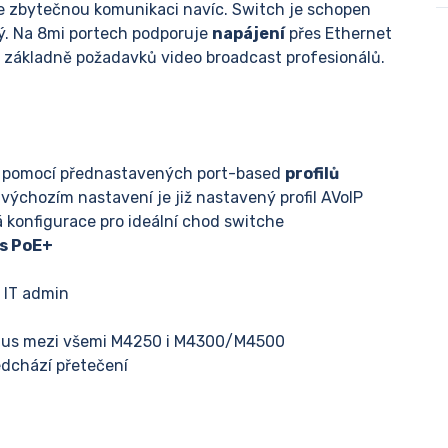
je zbytečnou komunikaci navíc. Switch je schopen
hý. Na 8mi portech podporuje
napájení
přes Ethernet
a základně požadavků video broadcast profesionálů.
í pomocí přednastavených port-based
profilů
 výchozím nastavení je již nastavený profil AVoIP
 konfigurace pro ideální chod switche
s PoE+
é IT admin
Plus mezi všemi M4250 i M4300/M4500
edchází přetečení