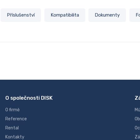
Příslušenství
Kompatibilita
Dokumenty
F
O společnosti DISK
Z
O firmě
Mů
Reference
Ob
Rental
Oc
Kontakty
Zá