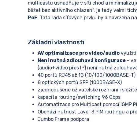
multicastu usnadňuje v síti chod a minimalizu
běžet bez aktivního chlazení, je tedy velmi tic
PoE
. Tato řada síťových prvků byla navržena n
Základní vlastnosti
AV optimalizace pro video/audio
využit
Není nutná zdlouhavá konfigurace
- ve
(audio+video přes IP) není nutná zdlouhavá
40 portů RJ45 až 1G (10/100/1000BASE-T)
8 optických portů SFP (1000BASE-X)
zjednodušené uživatelské rozhraní i složit
kapacita routing/switching 96 Gbps
Automatizace pro Multicast pomocí IGMP 
Obcházi nutnost Layer 3 PIM routingu a př
Jumbo Frame podpora