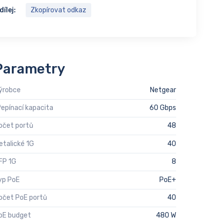
dílej:
Zkopírovat odkaz
Parametry
ýrobce
Netgear
řepínací kapacita
60 Gbps
očet portů
48
etalické 1G
40
FP 1G
8
yp PoE
PoE+
očet PoE portů
40
oE budget
480 W