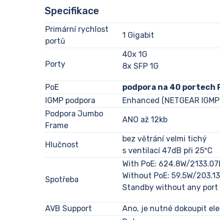
Specifikace
Primární rychlost
1 Gigabit
portů
40x 1G
Porty
8x SFP 1G
PoE
podpora na 40 portech
IGMP podpora
Enhanced (NETGEAR IGMP 
Podpora Jumbo
ANO až 12kb
Frame
bez větrání velmi tichý
Hlučnost
s ventilací 47dB při 25ºC
With PoE: 624.8W/2133.07
Without PoE: 59.5W/203.1
Spotřeba
Standby without any port
AVB Support
Ano, je nutné dokoupit el