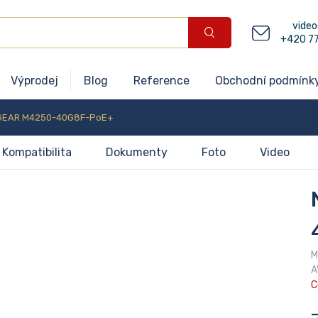
video
+420 7
Výprodej
Blog
Reference
Obchodní podmínk
GEAR M4250-40G8F-PoE+
Kompatibilita
Dokumenty
Foto
Video
M
A
C