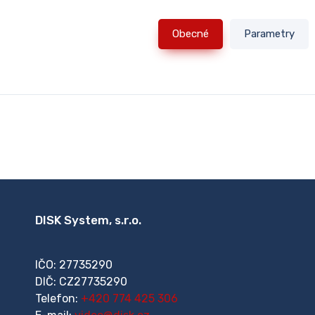
Obecné
Parametry
DISK System, s.r.o.
IČO: 27735290
DIČ: CZ27735290
Telefon:
+420 774 425 306