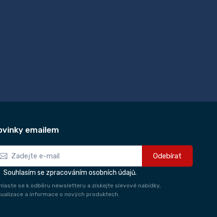
ovinky emailem
Odebírat
Souhlasím se zpracováním osobních údajů.
ihlaste se k odběru newsletteru a získejte slevové nabídky,
tualizace a informace o nových produktech.