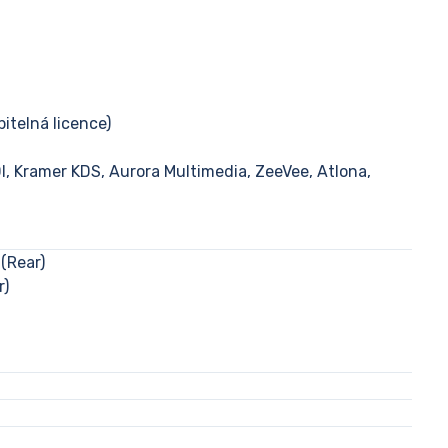
itelná licence)
I, Kramer KDS, Aurora Multimedia, ZeeVee, Atlona,
(Rear)
r)