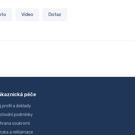
oto
Video
Dotaz
ákaznická péče
j profil a doklady
chodní podmínky
hrana soukromí
ruka a reklamace