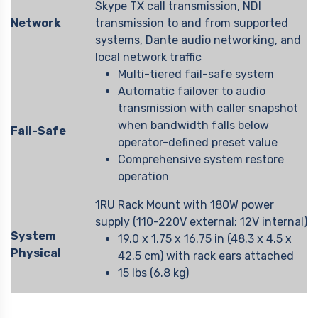
Skype TX call transmission, NDI
Network
transmission to and from supported
systems, Dante audio networking, and
local network traffic
Multi-tiered fail-safe system
Automatic failover to audio
transmission with caller snapshot
when bandwidth falls below
Fail-Safe
operator-defined preset value
Comprehensive system restore
operation
1RU Rack Mount with 180W power
supply (110-220V external; 12V internal)
System
19.0 x 1.75 x 16.75 in (48.3 x 4.5 x
Physical
42.5 cm) with rack ears attached
15 lbs (6.8 kg)