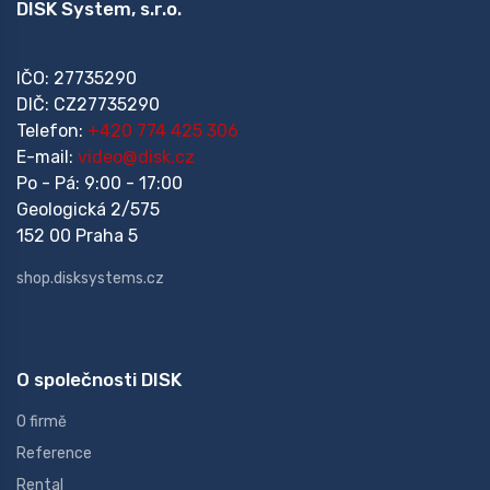
DISK System, s.r.o.
IČO: 27735290
DIČ: CZ27735290
Telefon:
+420 774 425 306
E-mail:
video@disk.cz
Po - Pá: 9:00 - 17:00
Geologická 2/575
152 00 Praha 5
shop.disksystems.cz
O společnosti DISK
O firmě
Reference
Rental