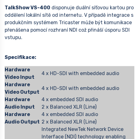
TalkShow VS-400
disponuje duální síťovou kartou pro
oddělení lokální sítě od internetu. V případě integrace s
produkčním systémem Tricaster může být komunikace
přenášena pomocí rozhraní NDI což přináší úsporu SDI
vstupu.
Specifikace:
Hardware
4 x HD-SDI with embedded audio
Video Input
Hardware
4 x HD-SDI with embedded audio
Video Output
Hardware
4 x embedded SDI audio
Audio Input
2 x Balanced XLR (Line)
Hardware
4 x embedded SDI audio
Audio Output
2 x Balanced XLR (Line)
Integrated NewTek Network Device
Interface (NDI) technology enabling