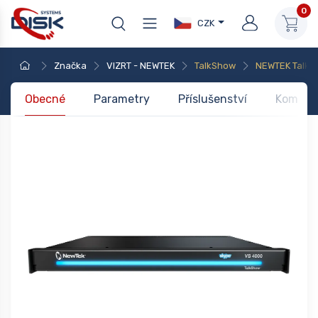
0
CZK
Značka
VIZRT - NEWTEK
TalkShow
NEWTEK TalkS
Obecné
Parametry
Příslušenství
Kompati