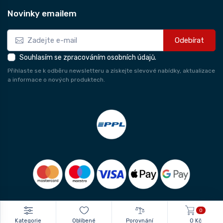
Novinky emailem
Odebírat
Souhlasím se zpracováním osobních údajů.
Přihlaste se k odběru newsletteru a získejte slevové nabídky, aktualizace
a informace o nových produktech.
0
Kategorie
Oblíbené
Porovnání
0 Kč