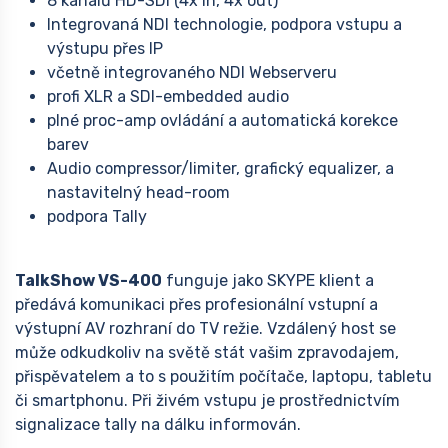
8 kanálů HD-SDI (4x in, 4x out)
Integrovaná NDI technologie, podpora vstupu a
výstupu přes IP
včetně integrovaného NDI Webserveru
profi XLR a SDI-embedded audio
plné proc-amp ovládání a automatická korekce
barev
Audio compressor/limiter, grafický equalizer, a
nastavitelný head-room
podpora Tally
TalkShow VS-400
funguje jako SKYPE klient a
předává komunikaci přes profesionální vstupní a
výstupní AV rozhraní do TV režie. Vzdálený host se
může odkudkoliv na světě stát vašim zpravodajem,
přispěvatelem a to s použitím počítače, laptopu, tabletu
či smartphonu. Při živém vstupu je prostřednictvím
signalizace tally na dálku informován.