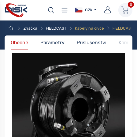
0
CZK
Značka
FIELDCAST
Kabely na cívce
FIELDCAST F
Obecné
Parametry
Příslušenství
Kompati