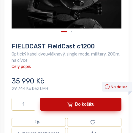
FIELDCAST FieldCast c1200
Optický kabel dvouvláknový, single mode, military, 200m,
na cívce
Celý popis
35 990 Kč
Na dotaz
29 744 Kč bez DPH
Do košíku