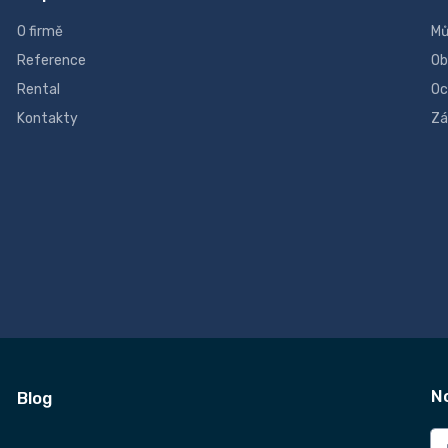
O firmě
Mů
Reference
Ob
Rental
Oc
Kontakty
Zá
N
Blog