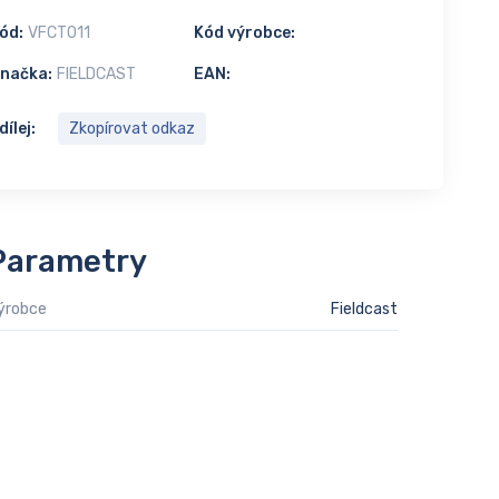
ód:
VFCT011
Kód výrobce:
načka:
FIELDCAST
EAN:
dílej:
Zkopírovat odkaz
Parametry
ýrobce
Fieldcast