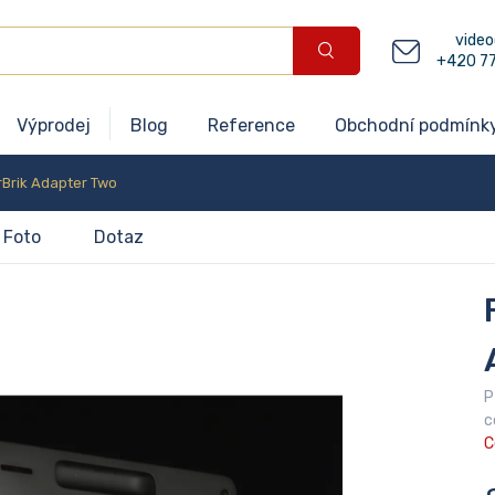
video
+420 7
Výprodej
Blog
Reference
Obchodní podmínk
rBrik Adapter Two
Foto
Dotaz
P
c
C