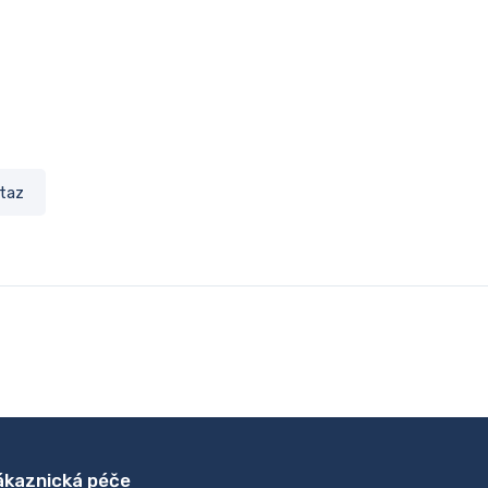
taz
ákaznická péče