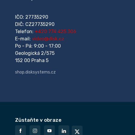
IČO: 27735290
DIČ: CZ27735290
Telefon:
+420 774 425 306
E-mail:
video@disk.cz
Po - Pá: 9:00 - 17:00
Geologická 2/575
152 00 Praha 5
shop.disksystems.cz
Zůstaňte v obraze