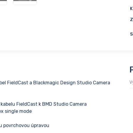
K
Z
S
abel FieldCast a Blackmagic Design Studio Camera
V
t. kabelu FieldCast k BMD Studio Camera
ex single mode
nou povrchovou úpravou