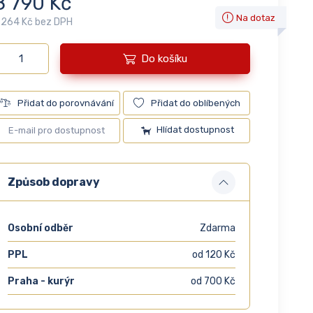
8 790 Kč
Na dotaz
 264 Kč bez DPH
Do košíku
Přidat do porovnávání
Přidat do oblíbených
Hlídat dostupnost
Způsob dopravy
Osobní odběr
Zdarma
PPL
od 120 Kč
Praha - kurýr
od 700 Kč