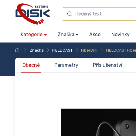
Kategorie
Značka
Akce
Novinky
Značka
FIELDCAST
FiberBrik
FIELDCAST Fibe
Obecné
Parametry
Příslušenství