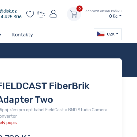
0
@disk.cz
Zobrazit obsah košíku
0 Kč
74 425 306
CZK
y
Kontakty
FIELDCAST FiberBrik
Adapter Two
řípoj. rám pro opt.kabel FieldCast a BMD Studio Camera
onvertor
elý popis