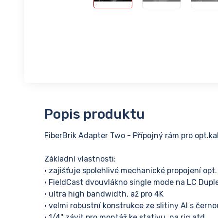
Popis produktu
FiberBrik Adapter Two - Přípojný rám pro opt.k
Základní vlastnosti:
• zajišťuje spolehlivé mechanické propojení op
• FieldCast dvouvlákno single mode na LC Dupl
• ultra high bandwidth, až pro 4K
• velmi robustní konstrukce ze slitiny Al s čer
• 1/4" závit pro montáž ke stativu, na rig atd.