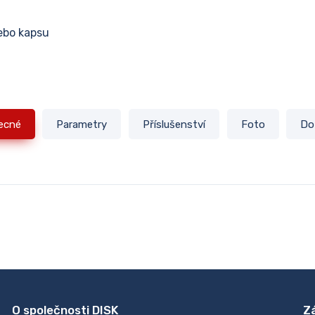
nebo kapsu
ecné
Parametry
Příslušenství
Foto
Do
O společnosti DISK
Z