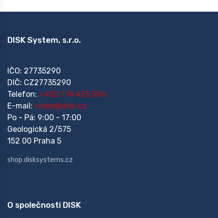
DISK System, s.r.o.
IČO: 27735290
DIČ: CZ27735290
Telefon:
+420 774 425 306
E-mail:
video@disk.cz
Po - Pá: 9:00 - 17:00
Geologická 2/575
152 00 Praha 5
shop.disksystems.cz
O společnosti DISK