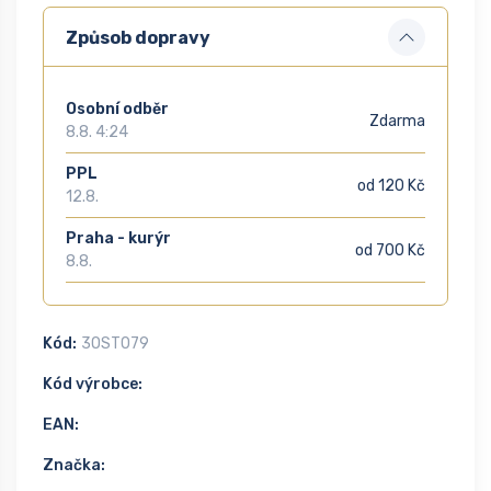
Způsob dopravy
Osobní odběr
Zdarma
8.8. 4:24
PPL
od 120 Kč
12.8.
Praha - kurýr
od 700 Kč
8.8.
Kód:
3OST079
Kód výrobce:
EAN:
Značka: