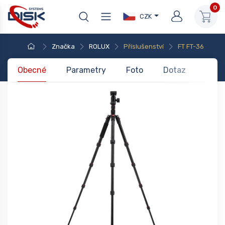
0
CZK
Značka
ROLUX
Příslušenství
FT FT-36
Obecné
Parametry
Foto
Dotaz