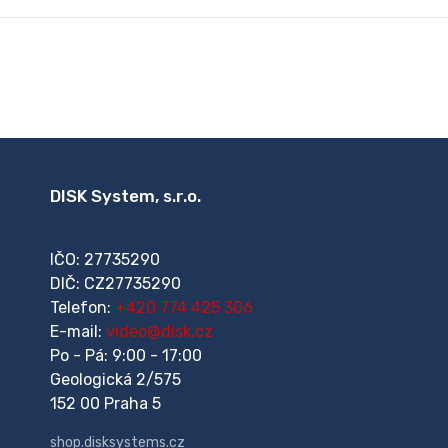
DISK System, s.r.o.
IČO: 27735290
DIČ: CZ27735290
Telefon:
+420 774 425 306
E-mail:
video@disk.cz
Po - Pá: 9:00 - 17:00
Geologická 2/575
152 00 Praha 5
shop.disksystems.cz