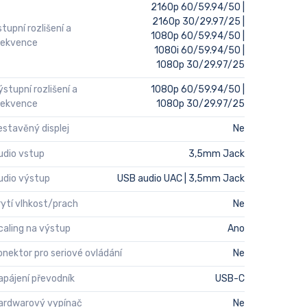
2160p 60/59.94/50 |
2160p 30/29.97/25 |
stupní rozlišení a
1080p 60/59.94/50 |
rekvence
1080i 60/59.94/50 |
1080p 30/29.97/25
ýstupní rozlišení a
1080p 60/59.94/50 |
rekvence
1080p 30/29.97/25
estavěný displej
Ne
udio vstup
3,5mm Jack
udio výstup
USB audio UAC | 3,5mm Jack
rytí vlhkost/prach
Ne
caling na výstup
Ano
onektor pro seriové ovládání
Ne
apájení převodník
USB-C
ardwarový vypínač
Ne