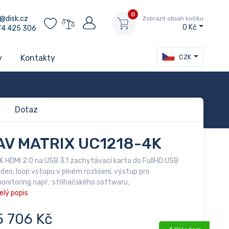
0
@disk.cz
Zobrazit obsah košíku
0 Kč
74 425 306
CZK
y
Kontakty
Dotaz
AV MATRIX UC1218-4K
K HDMI 2.0 na USB 3.1 zachytávací karta do FullHD USB
ideo, loop vstupu v plném rozlišení, výstup pro
onitoring např.: střihačského softwaru,
elý popis
5 706 Kč