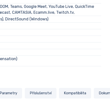
ZOOM, Teams, Google Meet, YouTube Live, QuickTime
recast, CAMTASIA, Ecamm.live, Twitch.tv,
), DirectSound (Windows)
ensation)
Parametry
Příslušenství
Kompatibilita
Dokum