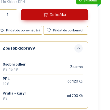
Skladem
 716 Kč bez DPH
Do košíku
Přidat do porovnávání
Přidat do oblíbených
Způsob dopravy
Osobní odběr
Zdarma
9.8. 15:49
PPL
od 120 Kč
12.8.
Praha - kurýr
od 700 Kč
9.8.