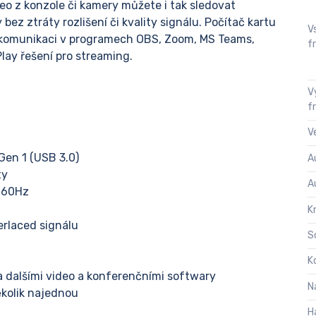
eo z konzole či kamery můžete i tak sledovat
bez ztráty rozlišení či kvality signálu. Počítač kartu
V
o komunikaci v programech OBS, Zoom, MS Teams,
f
lay řešení pro streaming.
V
f
V
Gen 1 (USB 3.0)
A
ty
A
p 60Hz
K
erlaced signálu
S
K
a dalšími video a konferenčními softwary
N
ěkolik najednou
H