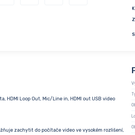
K
Z
S
V
T
ta, HDMI Loop Out, Mic/Line in, HDMI out USB video
O
L
O
ňuje zachytit do počítače video ve vysokém rozlišení,