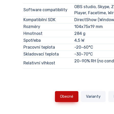
OBS studio, Skype, 
Software compatibility
Player, Facetime, Wi
Kompatibilní SDK
DirectShow (Windows
Rozměry
104x75x19 mm
Hmotnost
284 g
Spotřeba
4,5 W
Pracovní teplota
-20~60°C
Skladovací teplota
-30~70°C
20~90% RH (no cond
Relativní vlhkost
Obecné
Varianty