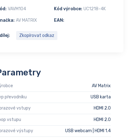
ód:
VAVM104
Kód výrobce:
UC1218-4K
načka:
AV MATRIX
EAN:
dílej:
Zkopírovat odkaz
Parametry
ýrobce
AV Matrix
yp převodníku
USB karta
brazové vstupy
HDMI 2.0
oop vstupu
HDMI 2.0
brazové výstupy
USB webcam | HDMI 1.4