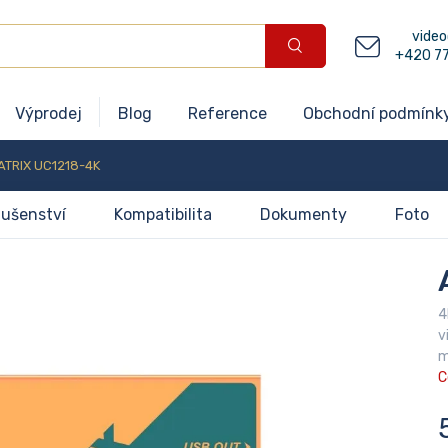
video
+420 7
Výprodej
Blog
Reference
Obchodní podmínk
ATRIX UC1218-4K
lušenství
Kompatibilita
Dokumenty
Foto
4
v
m
C