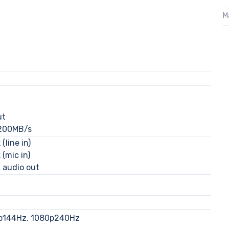
M
ut
 200MB/s
(line in)
(mic in)
 audio out
p144Hz, 1080p240Hz