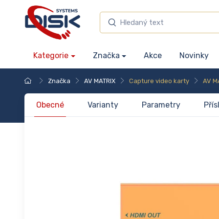
Kategorie
Značka
Akce
Novinky
Značka
AV MATRIX
Capture video karty
AV M
Obecné
Varianty
Parametry
Přís