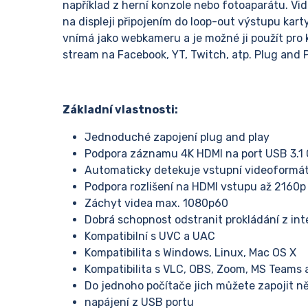
například z herní konzole nebo fotoaparátu. Vid
na displeji připojením do loop-out výstupu karty 
vnímá jako webkameru a je možné ji použít pr
stream na Facebook, YT, Twitch, atp. Plug and P
Základní vlastnosti:
Jednoduché zapojení plug and play
Podpora záznamu 4K HDMI na port USB 3.1 
Automaticky detekuje vstupní videoformá
Podpora rozlišení na HDMI vstupu až 2160
Záchyt videa max. 1080p60
Dobrá schopnost odstranit prokládání z int
Kompatibilní s UVC a UAC
Kompatibilita s Windows, Linux, Mac OS X
Kompatibilita s VLC, OBS, Zoom, MS Teams 
Do jednoho počítače jich můžete zapojit n
napájení z USB portu