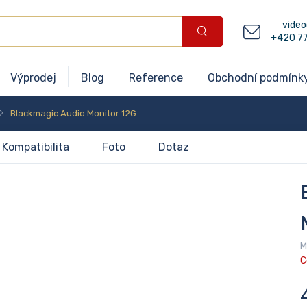
video
+420 7
Výprodej
Blog
Reference
Obchodní podmínk
Blackmagic Audio Monitor 12G
Kompatibilita
Foto
Dotaz
M
C