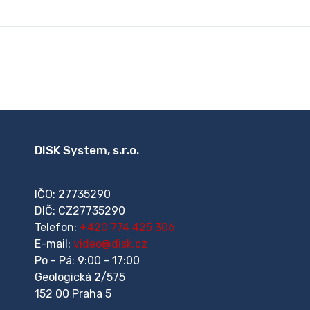
DISK System, s.r.o.
IČO: 27735290
DIČ: CZ27735290
Telefon:
+420 774 425 306
E-mail:
video@disk.cz
Po - Pá: 9:00 - 17:00
Geologická 2/575
152 00 Praha 5