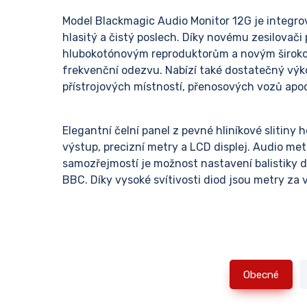
Model Blackmagic Audio Monitor 12G je integrov
hlasitý a čistý poslech. Díky novému zesilovač
hlubokotónovým reproduktorům a novým širok
frekvenční odezvu. Nabízí také dostatečný výk
přístrojových místností, přenosových vozů apo
Elegantní čelní panel z pevné hliníkové slitiny h
výstup, precizní metry a LCD displej. Audio me
samozřejmostí je možnost nastavení balistiky
BBC. Díky vysoké svítivosti diod jsou metry za v
Obecné