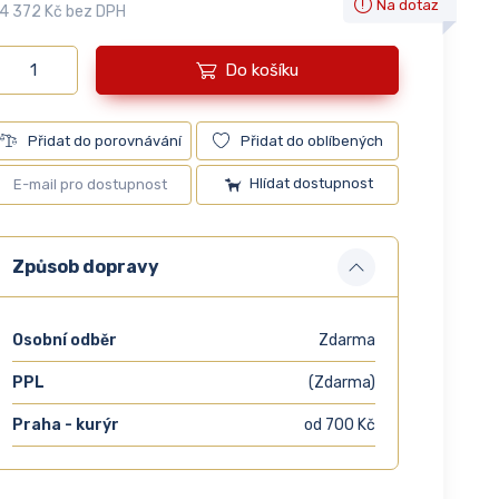
Na dotaz
4 372 Kč bez DPH
Do košíku
Přidat do porovnávání
Přidat do oblíbených
Hlídat dostupnost
Způsob dopravy
Osobní odběr
Zdarma
PPL
(Zdarma)
Praha - kurýr
od 700 Kč