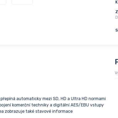
K
Z
D
S
V
 přepíná automaticky mezi SD, HD a Ultra HD normami
pojení komerční techniky a digitální AES/EBU vstupy
ea zobrazuje také stavové informace