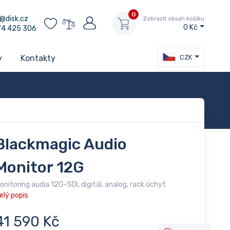
0
@disk.cz
Zobrazit obsah košíku
0 Kč
74 425 306
CZK
y
Kontakty
Blackmagic Audio
Monitor 12G
onitoring audia 12G-SDI, digitál, analog, rack úchyt
elý popis
41 590 Kč