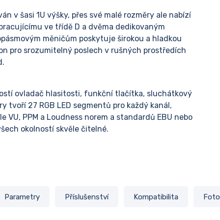
án v šasi 1U výšky, přes své malé rozměry ale nabízí
i pracujícímu ve třídě D a dvěma dedikovaným
opásmovým měničům poskytuje širokou a hladkou
on pro srozumitelný poslech v rušných prostředích
d.
ostí ovladač hlasitosti, funkční tlačítka, sluchátkový
try tvoří 27 RGB LED segmentů pro každý kanál,
 dle VU, PPM a Loudness norem a standardů EBU nebo
šech okolností skvěle čitelné.
Parametry
Příslušenství
Kompatibilita
Foto