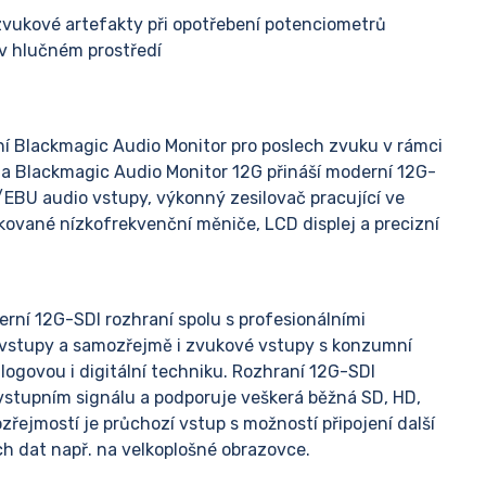
 zvukové artefakty při opotřebení potenciometrů
v hlučném prostředí
ní Blackmagic Audio Monitor pro poslech zvuku v rámci
ta Blackmagic Audio Monitor 12G přináší moderní 12G-
/EBU audio vstupy, výkonný zesilovač pracující ve
kované nízkofrekvenční měniče, LCD displej a precizní
rní 12G-SDI rozhraní spolu s profesionálními
 vstupy a samozřejmě i zvukové vstupy s konzumní
logovou i digitální techniku. Rozhraní 12G-SDI
vstupním signálu a podporuje veškerá běžná SD, HD,
zřejmostí je průchozí vstup s možností připojení další
h dat např. na velkoplošné obrazovce.