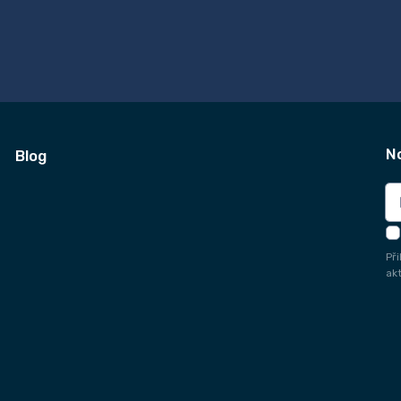
N
Blog
Př
ak