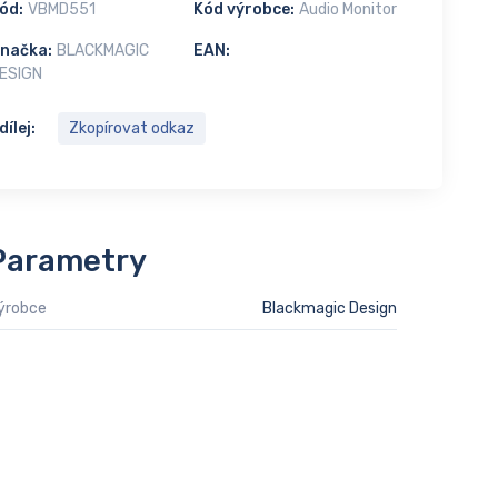
ód:
VBMD551
Kód výrobce:
Audio Monitor
načka:
BLACKMAGIC
EAN:
ESIGN
dílej:
Zkopírovat odkaz
Parametry
ýrobce
Blackmagic Design