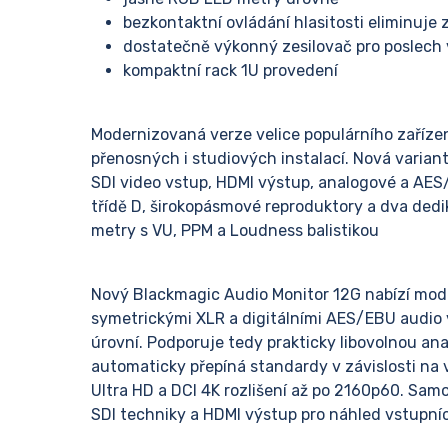
bezkontaktní ovládání hlasitosti eliminuje
dostatečně výkonný zesilovač pro poslech 
kompaktní rack 1U provedení
Modernizovaná verze velice populárního zaříze
přenosných i studiových instalací. Nová varian
SDI video vstup, HDMI výstup, analogové a AES
třídě D, širokopásmové reproduktory a dva dedi
metry s VU, PPM a Loudness balistikou
Nový Blackmagic Audio Monitor 12G nabízí mode
symetrickými XLR a digitálními AES/EBU audio
úrovní. Podporuje tedy prakticky libovolnou ana
automaticky přepíná standardy v závislosti na 
Ultra HD a DCI 4K rozlišení až po 2160p60. Samo
SDI techniky a HDMI výstup pro náhled vstupníc