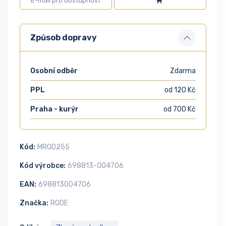
Způsob dopravy
Osobní odběr
Zdarma
PPL
od 120 Kč
Praha - kurýr
od 700 Kč
Kód:
MROD255
Kód výrobce:
698813-004706
EAN:
698813004706
Značka:
RODE