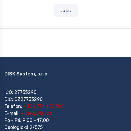
Dotaz
DISK System, s.r.o.
IČO: 27735290
DIČ: CZ27735290
Telefon:
+420 774 425 306
E-mail:
video@disk.cz
Po - Pá: 9:00 - 17:00
Geologická 2/575