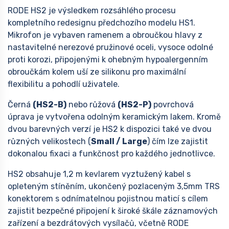
RODE HS2 je výsledkem rozsáhlého procesu
kompletního redesignu předchozího modelu HS1.
Mikrofon je vybaven ramenem a obroučkou hlavy z
nastavitelné nerezové pružinové oceli, vysoce odolné
proti korozi, připojenými k ohebným hypoalergenním
obroučkám kolem uší ze silikonu pro maximální
flexibilitu a pohodlí uživatele.
Černá
(HS2-B)
nebo růžová
(HS2-P)
povrchová
úprava je vytvořena odolným keramickým lakem. Kromě
dvou barevných verzí je HS2 k dispozici také ve dvou
různých velikostech (
Small / Large
) čím lze zajistit
dokonalou fixaci a funkčnost pro každého jednotlivce.
HS2 obsahuje 1,2 m kevlarem vyztužený kabel s
opleteným stíněním, ukončený pozlaceným 3,5mm TRS
konektorem s odnímatelnou pojistnou maticí s cílem
zajistit bezpečné připojení k široké škále záznamových
zařízení a bezdrátových vysílačů, včetně RODE