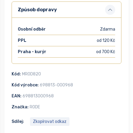
Způsob dopravy
Osobní odběr
Zdarma
PPL
od 120 Kč
Praha - kurýr
od 700 Kč
Kód:
MROD820
Kód výrobce:
698813-000968
EAN:
698813000968
Značka:
RODE
Sdílej:
Zkopírovat odkaz