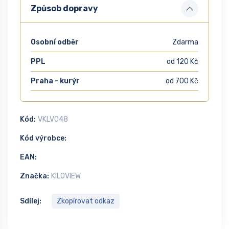
Způsob dopravy
Osobní odběr
Zdarma
PPL
od 120 Kč
Praha - kurýr
od 700 Kč
Kód:
VKLV048
Kód výrobce:
EAN:
Značka:
KILOVIEW
Sdílej:
Zkopírovat odkaz