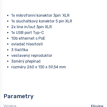
1x mikrofonní konektor 3pin¨XLR
1x sluchátkový konektor 5 pin XLR
2x line in/out 3pin XLR
1x USB port Typ-C
1Gb ethernet s PoE
ovladač hlasitosti
3 tlačítka
vestavený reproduktor
3směrý přepínač
rozměry 260 x 130 x 59,54 mm
Parametry
Výrobce
Kiloview