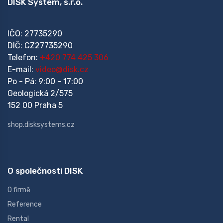
DISK System, s.r.o.
IČO: 27735290
DIČ: CZ27735290
Telefon:
+420 774 425 306
E-mail:
video@disk.cz
Po - Pá: 9:00 - 17:00
Geologická 2/575
152 00 Praha 5
shop.disksystems.cz
O společnosti DISK
O firmě
Reference
Rental