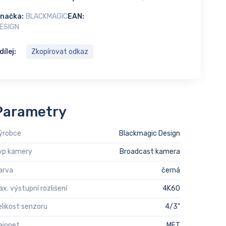
načka:
BLACKMAGIC
EAN:
ESIGN
dílej:
Zkopírovat odkaz
Parametry
ýrobce
Blackmagic Design
yp kamery
Broadcast kamera
arva
černá
ax. výstupní rozlišení
4K60
elikost senzoru
4/3"
ajonet
MFT