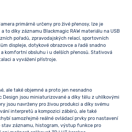
amera primárně určeny pro živé přenosy, lze je
ií, a to díky záznamu Blackmagic RAW materiálu na USB
uzních pořadů, zpravodajských relací, sportovních
lům displeje, dotykové obrazovce a řadě snadno
a komfortní obsluhu i u delších přenosů. Stativová
laci a vyvážení přístroje.
hé, ale také objemné a proto jen nesnadno
 Design jsou miniaturizované a díky tělu z uhlíkovými
ery jsou navrženy pro živou produkci a díky svému
ání interpretů a kompozici záběrů, ale také
hybí samozřejmě reálné ovládací prvky pro nastavení
aké stav záznamu, histogram, výstup funkce pro