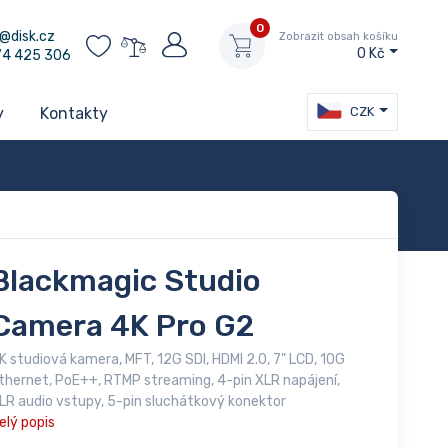
0
@disk.cz
Zobrazit obsah košíku
0 Kč
74 425 306
CZK
y
Kontakty
Blackmagic Studio
Camera 4K Pro G2
K studiová kamera, MFT, 12G SDI, HDMI 2.0, 7" LCD, 10G
thernet, PoE++, RTMP streaming, 4-pin XLR napájení,
LR audio vstupy, 5-pin sluchátkový konektor
elý popis