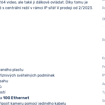
4 video, ale také ji dálkově ovládat. Díky tomu je
 centrální režií v rámci IP sítě! V prodeji od 2/2023.
R
O
Ro
K
P
zeného plastu
epříznivých světelných podmínek
I
zsahu
A
ů
ostí
T
 a
10G Ethernet
S
připojit kameru pomocí jediného kabelu