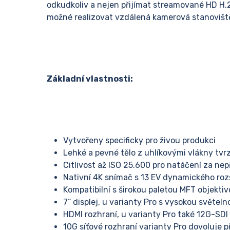
odkudkoliv a nejen přijímat streamované HD H.26
možné realizovat vzdálená kamerová stanoviště s
Základní vlastnosti:
Vytvořeny specificky pro živou produkci
Lehké a pevné tělo z uhlíkovými vlákny tvr
Citlivost až ISO 25.600 pro natáčení za n
Nativní 4K snímač s 13 EV dynamického ro
Kompatibilní s širokou paletou MFT objektiv
7“ displej, u varianty Pro s vysokou světeln
HDMI rozhraní, u varianty Pro také 12G-SDI
10G síťové rozhraní varianty Pro dovoluje 