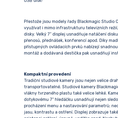
USB disk!
Přestože jsou modely řady Blackmagic Studio C
využívat i mimo infrastrukturu televizních rež
disky. Velký 7“ displej usnadňuje natáčení disk
přenosů, přednášek, konferencí apod. Díky mad
přístupných ovládacích prvků nabízejí snadnou 
montáž a dodávaná destička pak usnadňují insta
Kompaktní provedení
Tradiční studiové kamery jsou nejen velice dra
transportovatelné. Studiové kamery Blackmagic
vlákny tvrzeného plastu také velice lehké. Kam
dotykovému 7“ hledáčku usnadňují nejen sledov
procházení menu a nastavování parametrů; nec
jasu, kontrastu a ostření. Displej zobrazuje t