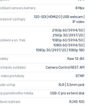
ozlišení sensoru kamery
8 Mpx
12G-SDI | HDMI2.0 | USB webcam |
brazové výstupy
IP video
2160p 60/59.94/50 |
2160p 30/29.97/25 |
zlišení a sn. frek.
1080p 60/59.94/50 |
1080i 60/59.94/50 |
1080p 30/29.97/25 | 1080p 180
odeky
Raw 12-Bit
rotokoly ovládání
Camera Control REST API
P video protokoly
RTMP
udio vstup
XLR | 3,5mm jack
yp paměťového média
USB-C pro externí disk
íťové rozhraní
RJ45 10G