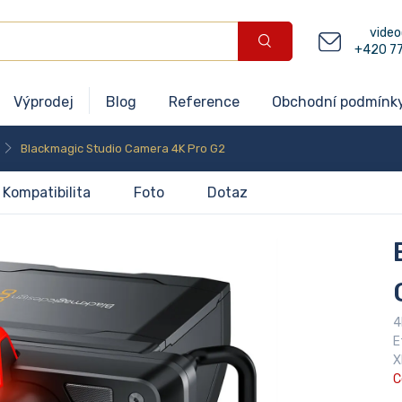
video
+420 7
Výprodej
Blog
Reference
Obchodní podmínk
Blackmagic Studio Camera 4K Pro G2
Kompatibilita
Foto
Dotaz
4
E
X
C