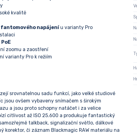
ky
V
oké kvalitě
S
. fantomového napájení
u varianty Pro
N
stalaci
N
o
PoE
ání zoomu a zaostření
T
ní varianty Pro k režiím
H
H
ejí srovnatelnou sadu funkcí, jako velké studiové
víc jsou ovšem vybaveny snímačem s širokým
u a jsou proto schopny natáčet i za velice
í citlivost až ISO 25.600 a produkuje fantastický
samozřejmě talkback, signalizační světlo, dálkové
ný korektor, či záznam Blackmagic RAW materiálu na