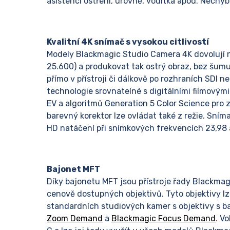
asistenci ostření, úrovně, vodítka apod. Nechyb
Kvalitní 4K snímač s vysokou citlivostí
Modely Blackmagic Studio Camera 4K dovolují na
25.600) a produkovat tak ostrý obraz, bez šum
přímo v přístroji či dálkově po rozhraních SDI 
technologie srovnatelné s digitálními filmový
EV a algoritmů Generation 5 Color Science pro
barevný korektor lze ovládat také z režie. Sníma
HD natáčení při snímkových frekvencích 23,98 
Bajonet MFT
Díky bajonetu MFT jsou přístroje řady Blackmag
cenově dostupných objektivů. Tyto objektivy lz
standardních studiových kamer s objektivy s b
Zoom Demand
a
Blackmagic Focus Demand
.
Vo