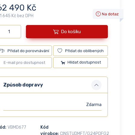
62 490 Kč
Na dotaz
1 645 Kč bez DPH
Do košíku
Přidat do porovnávání
Přidat do oblíbených
Hlídat dostupnost
Způsob dopravy
Zdarma
ód:
VBMD677
Kód
výrobce:
CINSTUDMFT/G24PDFG2