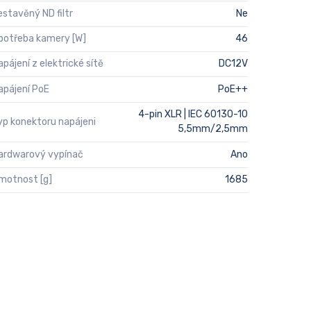
estavěný ND filtr
Ne
potřeba kamery [W]
46
apájení z elektrické sítě
DC12V
apájení PoE
PoE++
4-pin XLR | IEC 60130-10
yp konektoru napájeni
5,5mm/2,5mm
ardwarový vypínač
Ano
motnost [g]
1685