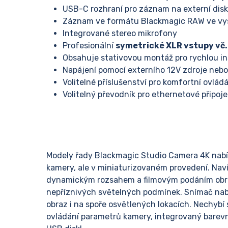
USB-C rozhraní pro záznam na externí dis
Záznam ve formátu Blackmagic RAW ve vys
Integrované stereo mikrofony
Profesionální
symetrické XLR vstupy vč
Obsahuje stativovou montáž pro rychlou in
Napájení pomocí externího 12V zdroje neb
Volitelné příslušenství pro komfortní ovlád
Volitelný převodník pro ethernetové připoje
Modely řady Blackmagic Studio Camera 4K nabíz
kamery, ale v miniaturizovaném provedení. Na
dynamickým rozsahem a filmovým podáním obraz
nepříznivých světelných podmínek. Snímač nabíz
obraz i na spoře osvětlených lokacích. Nechybí 
ovládání parametrů kamery, integrovaný barev