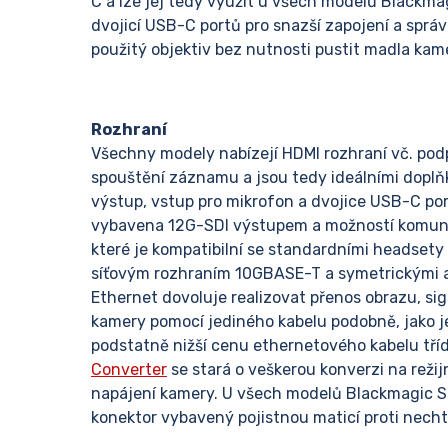
C a lze jej tedy využít u všech modelů Blackm
dvojicí USB-C portů pro snazší zapojení a sprá
použitý objektiv bez nutnosti pustit madla kam
Rozhraní
Všechny modely nabízejí HDMI rozhraní vč. pod
spouštění záznamu a jsou tedy ideálními doplňk
výstup, vstup pro mikrofon a dvojice USB-C po
vybavena 12G-SDI výstupem a možností komunika
které je kompatibilní se standardními headsety
síťovým rozhraním 10GBASE-T a symetrickými au
Ethernet dovoluje realizovat přenos obrazu, si
kamery pomocí jediného kabelu podobně, jako j
podstatně nižší cenu ethernetového kabelu tříd
Converter
se stará o veškerou konverzi na režij
napájení kamery. U všech modelů Blackmagic St
konektor vybavený pojistnou maticí proti nech