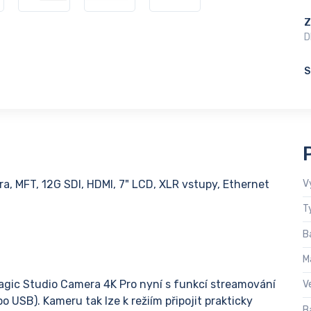
Z
D
S
a, MFT, 12G SDI, HDMI, 7" LCD, XLR vstupy, Ethernet
V
T
B
M
gic Studio Camera 4K Pro nyní s funkcí streamování
V
o USB). Kameru tak lze k režiím připojit prakticky
B