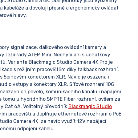
agic Studio Camera 4K. Obě jednotky jsou vybaveny
vu kabeláže a dovolují přesně a ergonomicky ovládat
erové hlavy.
pory signalizace, dálkového ovládání kamery a
y režií řady ATEM Mini. Nechybí ani sluchátkový
rtů. Varianta Blackmagic Studio Camera 4K Pro je
ce s režijním pracovištěm díky talkback rozhraní,
 s 5pinovým konektorem XLR. Navíc je osazena i
dio vstupy s konektory XLR. Síťové rozhraní 10G
gnalizačních povelů, komunikačního kanálu i napájení
e tomu u hybridního SMPTE Fiber rozhraní, ovšem za
y Cat 6A. Volitelný převodník
Blackmagic Studio
ním pracovišti a doplňuje ethernetové rozhraní o PoE
udio Camera 4K lze navíc využít 12V napájecí
těnému odpojení kabelu.