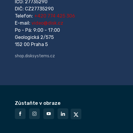
IČO: 27735290
DIČ: CZ27735290
Telefon:
+420 774 425 306
E-mail:
video@disk.cz
Po - Pá: 9:00 - 17:00
Geologická 2/575
152 00 Praha 5
shop.disksystems.cz
Zůstaňte v obraze