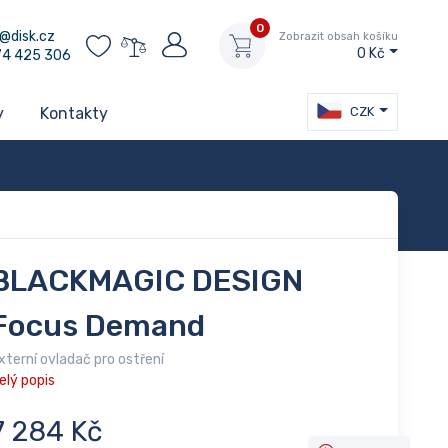
0
@disk.cz
Zobrazit obsah košíku
0 Kč
74 425 306
CZK
y
Kontakty
BLACKMAGIC DESIGN
Focus Demand
xterní ovladač pro ostření
elý popis
7 284 Kč