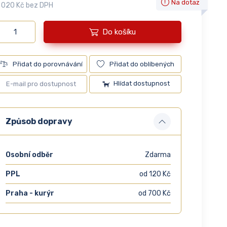
Na dotaz
 020 Kč bez DPH
Do košíku
Přidat do porovnávání
Přidat do oblíbených
Hlídat dostupnost
Způsob dopravy
Osobní odběr
Zdarma
PPL
od 120 Kč
Praha - kurýr
od 700 Kč