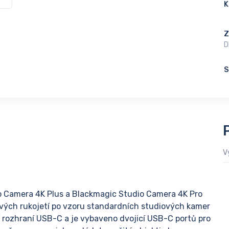
K
Z
D
S
V
io Camera 4K Plus a Blackmagic Studio Camera 4K Pro
ových rukojetí po vzoru standardních studiových kamer
í rozhraní USB-C a je vybaveno dvojicí USB-C portů pro