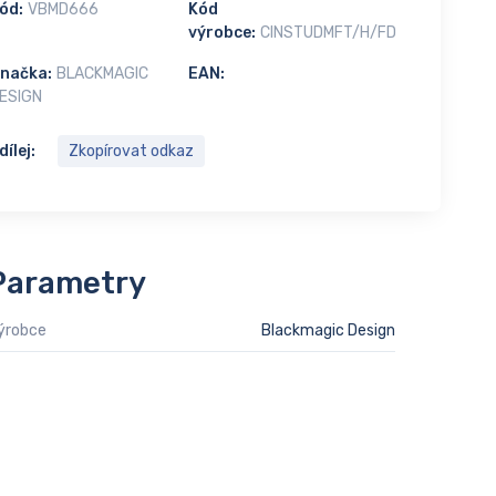
ód:
VBMD666
Kód
výrobce:
CINSTUDMFT/H/FD
načka:
BLACKMAGIC
EAN:
ESIGN
dílej:
Zkopírovat odkaz
Parametry
ýrobce
Blackmagic Design