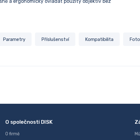
esně a ergonomicky ovládat použitý objektiv bez
Parametry
Příslušenství
Kompatibilita
Foto
O společnosti DISK
Z
O firmě
Mů