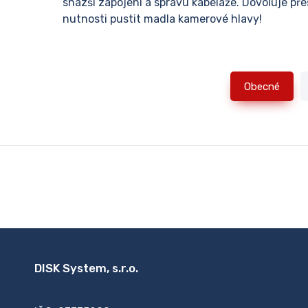
snazší zapojení a správu kabeláže. Dovoluje př
nutnosti pustit madla kamerové hlavy!
Obecné
DISK System, s.r.o.