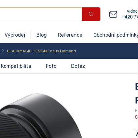
video
+420 7
Výprodej
Blog
Reference
Obchodní podmínk
BLACKMAGIC DESIGN Focus Demand
Kompatibilita
Foto
Dotaz
E
C