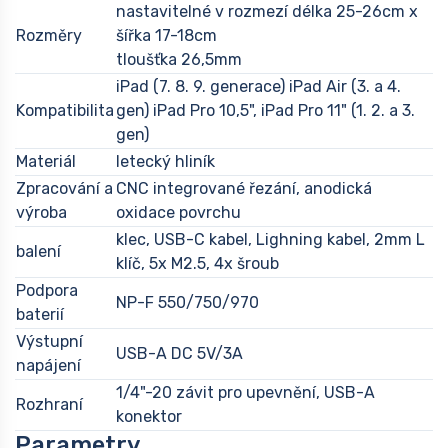
nastavitelné v rozmezí délka 25-26cm x
Rozměry
šířka 17-18cm
tloušťka 26,5mm
iPad (7. 8. 9. generace) iPad Air (3. a 4.
Kompatibilita
gen) iPad Pro 10,5", iPad Pro 11" (1. 2. a 3.
gen)
Materiál
letecký hliník
Zpracování a
CNC integrované řezání, anodická
výroba
oxidace povrchu
klec, USB-C kabel, Lighning kabel, 2mm L
balení
klíč, 5x M2.5, 4x šroub
Podpora
NP-F 550/750/970
baterií
Výstupní
USB-A DC 5V/3A
napájení
1/4"-20 závit pro upevnění, USB-A
Rozhraní
konektor
Parametry