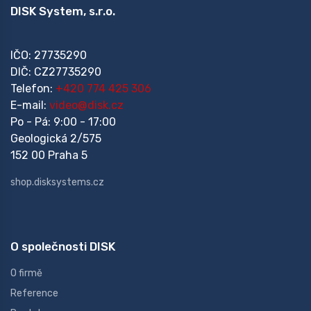
DISK System, s.r.o.
IČO: 27735290
DIČ: CZ27735290
Telefon:
+420 774 425 306
E-mail:
video@disk.cz
Po - Pá: 9:00 - 17:00
Geologická 2/575
152 00 Praha 5
shop.disksystems.cz
O společnosti DISK
O firmě
Reference