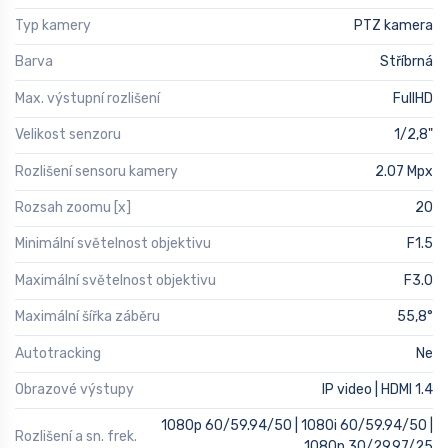
Typ kamery
PTZ kamera
Barva
Stříbrná
Max. výstupní rozlišení
FullHD
Velikost senzoru
1/2,8"
Rozlišení sensoru kamery
2.07 Mpx
Rozsah zoomu [x]
20
Minimální světelnost objektivu
F1.5
Maximální světelnost objektivu
F3.0
Maximální šířka záběru
55,8°
Autotracking
Ne
Obrazové výstupy
IP video | HDMI 1.4
1080p 60/59.94/50 | 1080i 60/59.94/50 |
Rozlišení a sn. frek.
1080p 30/29.97/25