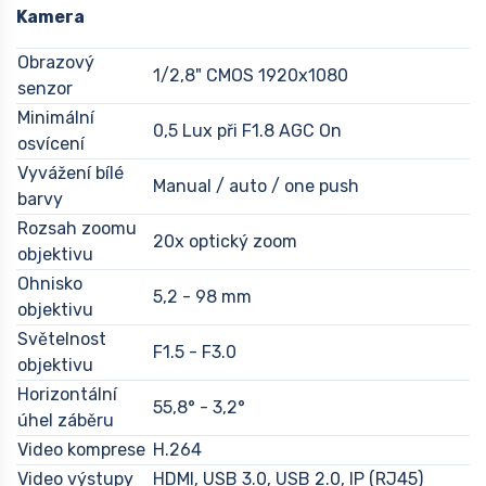
Kamera
Obrazový
1/2,8" CMOS 1920x1080
senzor
Minimální
0,5 Lux při F1.8 AGC On
osvícení
Vyvážení bílé
Manual / auto / one push
barvy
Rozsah zoomu
20x optický zoom
objektivu
Ohnisko
5,2 - 98 mm
objektivu
Světelnost
F1.5 - F3.0
objektivu
Horizontální
55,8° - 3,2°
úhel záběru
Video komprese
H.264
Video výstupy
HDMI, USB 3.0, USB 2.0, IP (RJ45)