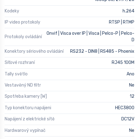
Kodeky
h.264
IP video protokoly
RTSP | RTMP
Onvif | Visca over IP | Visca | Pelco-P | Pelco-
Protokoly ovládání
D
Konektory sériového ovládání
RS232 - DIN8 | RS485 - Phoenix
Síťové rozhraní
RJ45 100M
Tally světlo
Ano
Vestavěný ND filtr
Ne
Spotřeba kamery [W]
12
Typ konektoru napájeni
HEC3800
Napájení z elektrické sítě
DC12V
Hardwarový vypínač
Ne