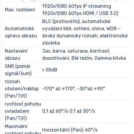
1920x1080 60fps IP streaming
Max. rozlišení
1920x1080 60fps HDMI / USB 3.0)
BLC (protisvětlo), automatické
Automatické
vyvážení bílé, ostření, clona, WDR -
úpravy obrazu
široký dynamický rozsah, elektronická
závěrka
Nastavení
Jas, barva, saturace, kontrast,
obrazu
doostřování, BW režim, Gamma křivka
SNR (poměr
> 55dB
signál/šum)
rozsah
otočení/náklop
-170° až +170°, -30°až +90°
(Pan/Tilt)
rychlost pohybu
ovladačem
0,1 až 60°/s 0.1 až 30°/s
(Pan/Tilt)
Maximální
Horizontální (Pan): 60°/s
rychlost pohybu