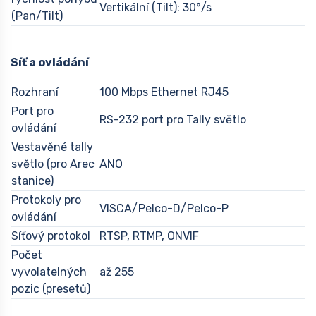
Vertikální (Tilt): 30°/s
(Pan/Tilt)
Síť a ovládání
Rozhraní
100 Mbps Ethernet RJ45
Port pro
RS-232 port pro Tally světlo
ovládání
Vestavěné tally
světlo (pro Arec
ANO
stanice)
Protokoly pro
VISCA/Pelco-D/Pelco-P
ovládání
Síťový protokol
RTSP, RTMP, ONVIF
Počet
vyvolatelných
až 255
pozic (presetů)