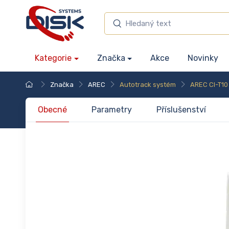
Kategorie
Značka
Akce
Novinky
Značka
AREC
Autotrack systém
AREC CI-T10
Obecné
Parametry
Příslušenství