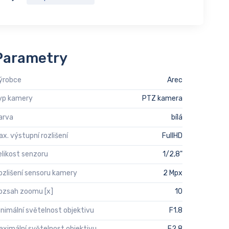
Parametry
ýrobce
Arec
yp kamery
PTZ kamera
arva
bílá
ax. výstupní rozlišení
FullHD
elikost senzoru
1/2,8"
ozlišení sensoru kamery
2 Mpx
ozsah zoomu [x]
10
inimální světelnost objektivu
F1.8
aximální světelnost objektivu
F2.8