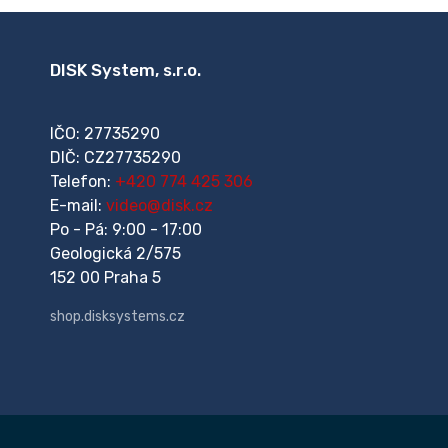
DISK System, s.r.o.
IČO: 27735290
DIČ: CZ27735290
Telefon:
+420 774 425 306
E-mail:
video@disk.cz
Po - Pá: 9:00 - 17:00
Geologická 2/575
152 00 Praha 5
shop.disksystems.cz