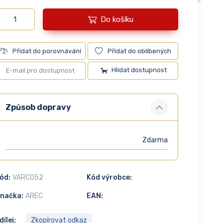
Do košíku
Přidat do porovnávání
Přidat do oblíbených
Hlídat dostupnost
Způsob dopravy
Zdarma
ód:
VARC052
Kód výrobce:
načka:
AREC
EAN:
dílej:
Zkopírovat odkaz