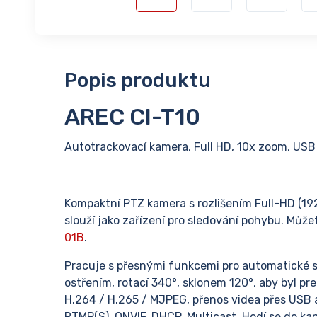
Popis produktu
AREC CI-T10
Autotrackovací kamera, Full HD, 10x zoom, USB
Kompaktní PTZ kamera s rozlišením Full-HD (1
slouží jako zařízení pro sledování pohybu. Můž
01B
.
Pracuje s přesnými funkcemi pro automatické
ostřením, rotací 340°, sklonem 120°, aby byl p
H.264 / H.265 / MJPEG, přenos videa přes USB 
RTMP(S), ONVIF, DHCP, Multicast. Hodí se do ka