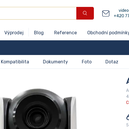
video
+420 7
Výprodej
Blog
Reference
Obchodní podmínk
Kompatibilita
Dokumenty
Foto
Dotaz
A
4
C
5