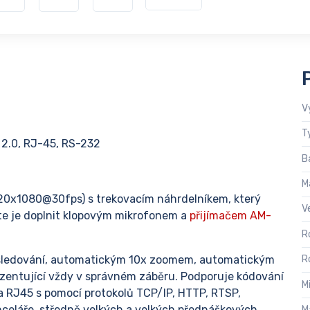
V
T
 2.0, RJ-45, RS-232
B
M
920x1080@30fps) s trekovacím náhrdelníkem, který
V
ete je doplnit klopovým mikrofonem a
přijímačem AM-
R
 sledování, automatickým 10x zoomem, automatickým
R
rezentující vždy v správném záběru. Podporuje kódování
M
a RJ45 s pomocí protokolů TCP/IP, HTTP, RTSP,
nceláře, středně velkých a velkých přednáškových
M