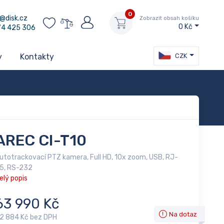
0
@disk.cz
Zobrazit obsah košíku
0 Kč
74 425 306
CZK
y
Kontakty
AREC CI-T10
utotrackovací PTZ kamera, Full HD, 10x zoom, USB, RJ-
5, RS-232
elý popis
63 990 Kč
Na dotaz
2 884 Kč bez DPH