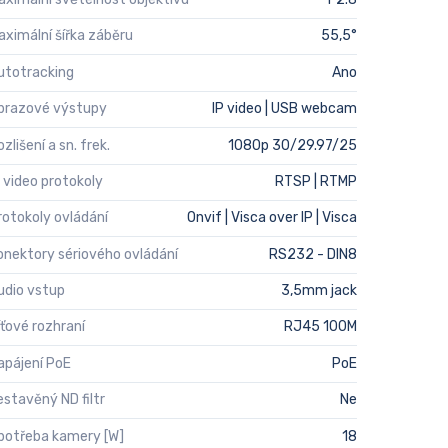
aximální šířka záběru
55,5°
utotracking
Ano
brazové výstupy
IP video | USB webcam
zlišení a sn. frek.
1080p 30/29.97/25
P video protokoly
RTSP | RTMP
rotokoly ovládání
Onvif | Visca over IP | Visca
onektory sériového ovládání
RS232 - DIN8
udio vstup
3,5mm jack
íťové rozhraní
RJ45 100M
apájení PoE
PoE
estavěný ND filtr
Ne
potřeba kamery [W]
18