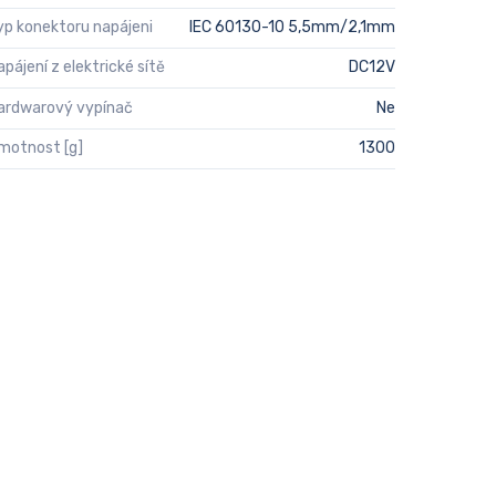
yp konektoru napájeni
IEC 60130-10 5,5mm/2,1mm
apájení z elektrické sítě
DC12V
ardwarový vypínač
Ne
motnost [g]
1300