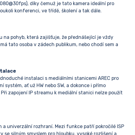
1080@30fps), díky čemuž je tato kamera ideální pro
koli konferenci, ve třídě, školení a tak dále.
 na pohyb, která zajišťuje, že přednášející je vždy
 že má tato osoba v zádech publikum, nebo chodí sem a
stalace
dnoduché instalaci s mediálními stanicemi AREC pro
ční systém, ať už HW nebo SW, a dokonce i přímo
ři zapojení IP streamu k mediální stanici nelze použít
 a univerzální rozhraní. Mezi funkce patří pokročilé ISP
zy se silným smyslem pro hloubku, vysoké rozlišení a