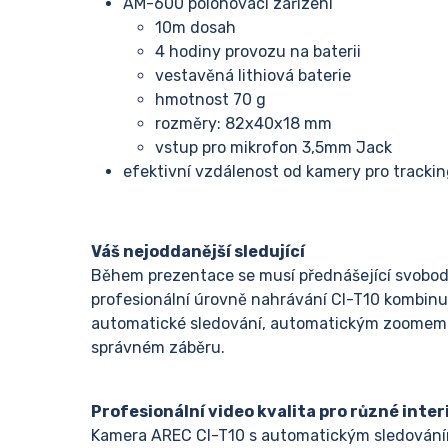
AM-600 polohovací zařízení
10m dosah
4 hodiny provozu na baterii
vestavěná lithiová baterie
hmotnost 70 g
rozměry: 82x40x18 mm
vstup pro mikrofon 3,5mm Jack
efektivní vzdálenost od kamery pro tracki
Váš nejoddanější sledující
Během prezentace se musí přednášející svobod
profesionální úrovně nahrávání CI-T10 kombinu
automatické sledování, automatickým zoomem a
správném záběru.
Profesionální video kvalita pro různé inte
Kamera AREC CI-T10 s automatickým sledováním