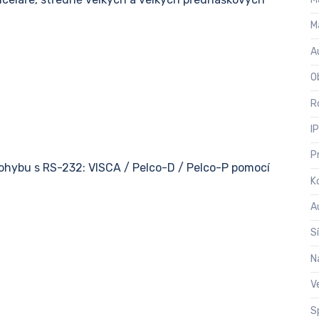
M
A
O
Ro
I
P
ohybu s RS-232: VISCA / Pelco-D / Pelco-P pomocí
K
A
S
N
V
S