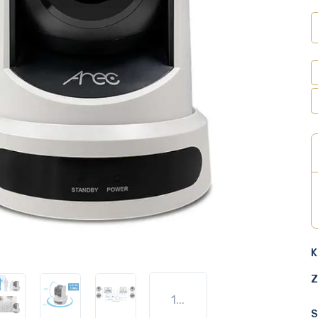
K
Z
1...
S