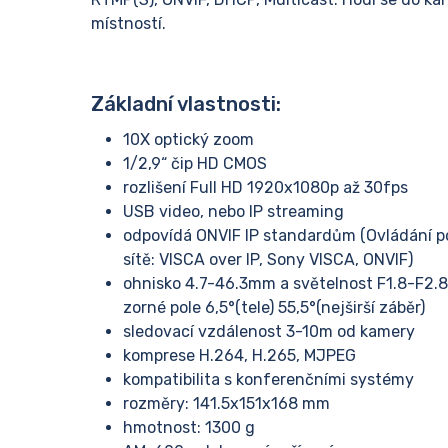
místností.
Základní vlastnosti:
10X optický zoom
1/2,9“ čip HD CMOS
rozlišení Full HD 1920x1080p až 30fps
USB video, nebo IP streaming
odpovídá ONVIF IP standardům (Ovládání p
sítě: VISCA over IP, Sony VISCA, ONVIF)
ohnisko 4.7-46.3mm a světelnost F1.8-F2.8
zorné pole 6,5°(tele) 55,5°(nejširší záběr)
sledovací vzdálenost 3-10m od kamery
komprese H.264, H.265, MJPEG
kompatibilita s konferenčními systémy
rozměry: 141.5x151x168 mm
hmotnost: 1300 g