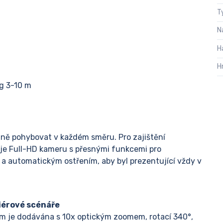
T
N
H
H
ng 3-10 m
ně pohybovat v každém směru. Pro zajištění
je Full-HD kameru s přesnými funkcemi pro
 automatickým ostřením, aby byl prezentující vždy v
riérové scénáře
 je dodávána s 10x optickým zoomem, rotací 340°,