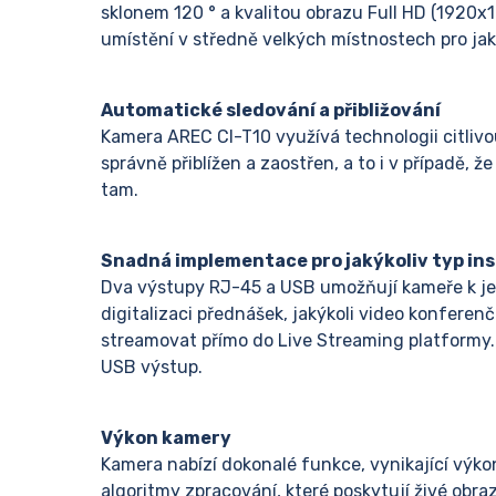
sklonem 120 ° a kvalitou obrazu Full HD (1920x
umístění v středně velkých místnostech pro jakou
Automatické sledování a přibližování
Kamera AREC CI-T10 využívá technologii citlivou
správně přiblížen a zaostřen, a to i v případě,
tam.
Snadná implementace pro jakýkoliv typ in
Dva výstupy RJ-45 a USB umožňují kameře k je
digitalizaci přednášek, jakýkoli video konferen
streamovat přímo do Live Streaming platformy. P
USB výstup.
Výkon kamery
Kamera nabízí dokonalé funkce, vynikající výkon
algoritmy zpracování, které poskytují živé obra