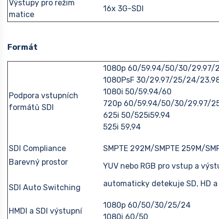
Výstupy pro režim
16x 3G-SDI
matice
Formát
1080p 60/59.94/50/30/29.97/
1080PsF 30/29.97/25/24/23.9
1080i 50/59.94/60
Podpora vstupních
720p 60/59.94/50/30/29.97/2
formátů SDI
625i 50/525i59.94
525i 59,94
SDI Compliance
SMPTE 292M/SMPTE 259M/SM
Barevný prostor
YUV nebo RGB pro vstup a výs
automaticky detekuje SD, HD a
SDI Auto Switching
1080p 60/50/30/25/24
HMDI a SDI výstupní
1080i 60/50