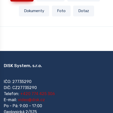
Dokumenty
Foto
Dotaz
DISK System, s.r.o.
IČO: 27735290
DIČ: CZ27735290
Telefon:
+420 774 425 306
E-mail:
video@disk.cz
Po - Pá: 9:00 - 17:00
Geologická 2/575