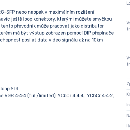
L
2G-SFP nebo naopak v maximálním rozlišení
navíc ještě loop konektory, kterými můžete smyčkou
V
 tento převodník může pracovat jako distributor
f
kterém má být výstup zobrazen pomocí DIP přepínače
chopnost posílat data video signálu až na 10km
V
f
Z
 loop SDI
K
RGB 4:4:4 (full/limited), YCbCr 4:4:4, YCbCr 4:4:2,
I
N
H