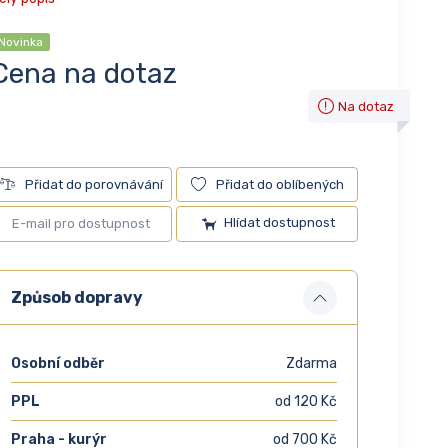
Novinka
Cena na dotaz
Na dotaz
Přidat do porovnávání
Přidat do oblíbených
Hlídat dostupnost
Způsob dopravy
Osobní odběr
Zdarma
PPL
od 120 Kč
Praha - kurýr
od 700 Kč