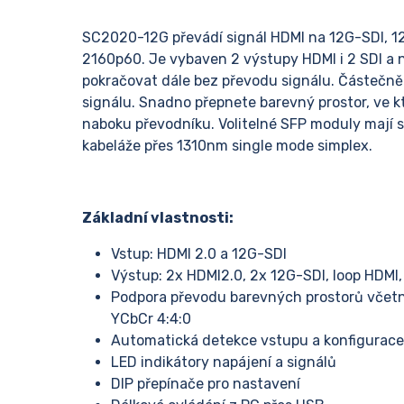
SC2020-12G převádí signál HDMI na 12G-SDI, 1
2160p60. Je vybaven 2 výstupy HDMI i 2 SDI a 
pokračovat dále bez převodu signálu. Částečně
signálu. Snadno přepnete barevný prostor, ve 
naboku převodníku. Volitelné SFP moduly mají s
kabeláže přes 1310nm single mode simplex.
Základní vlastnosti:
Vstup: HDMI 2.0 a 12G-SDI
Výstup: 2x HDMI2.0, 2x 12G-SDI, loop HDMI,
Podpora převodu barevných prostorů včetně 
YCbCr 4:4:0
Automatická detekce vstupu a konfigurace
LED indikátory napájení a signálů
DIP přepínače pro nastavení