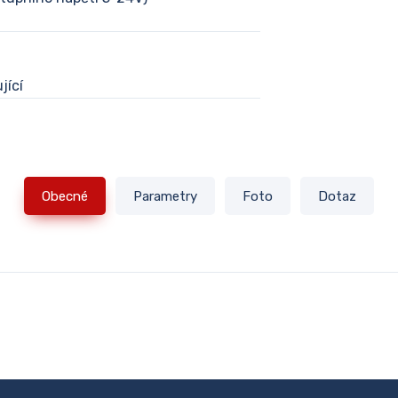
ící
Obecné
Parametry
Foto
Dotaz