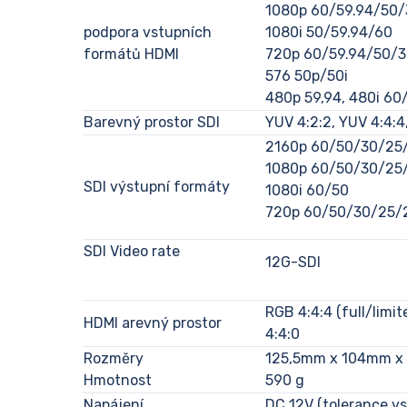
1080p 60/59.94/50/
podpora vstupních
1080i 50/59.94/60
formátů HDMI
720p 60/59.94/50/3
576 50p/50i
480p 59,94, 480i 60
Barevný prostor SDI
YUV 4:2:2, YUV 4:4:4
2160p 60/50/30/25
1080p 60/50/30/25
SDI výstupní formáty
1080i 60/50
720p 60/50/30/25/
SDI Video rate
12G-SDI
RGB 4:4:4 (full/limi
HDMI arevný prostor
4:4:0
Rozměry
125,5mm x 104mm x
Hmotnost
590 g
Napájení
DC 12V (tolerance v