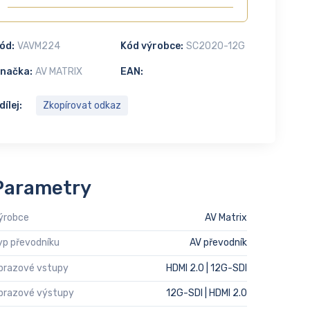
ód:
VAVM224
Kód výrobce:
SC2020-12G
načka:
AV MATRIX
EAN:
dílej:
Zkopírovat odkaz
Parametry
ýrobce
AV Matrix
yp převodníku
AV převodník
brazové vstupy
HDMI 2.0 | 12G-SDI
brazové výstupy
12G-SDI | HDMI 2.0