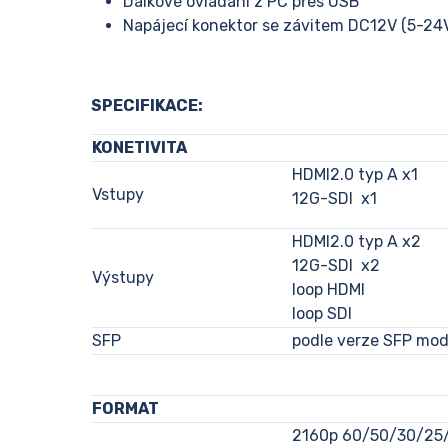
Dálkové ovládání z PC přes USB
Napájecí konektor se závitem DC12V (5-24V
SPECIFIKACE:
KONETIVITA
HDMI2.0 typ A x1
Vstupy
12G-SDI x1
HDMI2.0 typ A x2
12G-SDI x2
Výstupy
loop HDMI
loop SDI
SFP
podle verze SFP modu
FORMAT
2160p 60/50/30/25