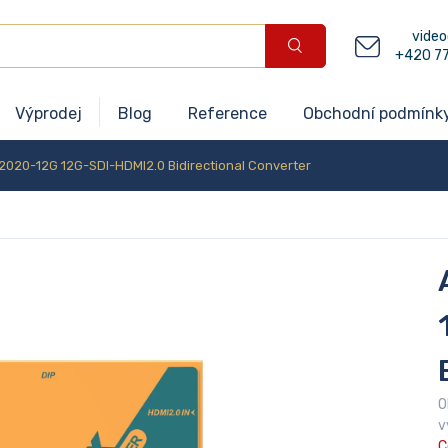
video
+420 7
Výprodej
Blog
Reference
Obchodní podmínk
2020-12G 12G-SDI-HDMI2.0 Bidirectional Converter
O
v
C