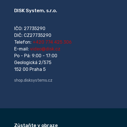
DISK System, s.r.o.
IČO: 27735290
DIČ: CZ27735290
Telefon:
+420 774 425 306
E-mail:
video@disk.cz
Po - Pá: 9:00 - 17:00
Geologická 2/575
152 00 Praha 5
shop.disksystems.cz
Zůstaňte v obraze