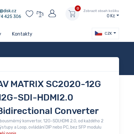
0
@disk.cz
Zobrazit obsah košíku
0 Kč
74 425 306
CZK
y
Kontakty
AV MATRIX SC2020-12G
12G-SDI-HDMI2.0
Bidirectional Converter
bousměrný konvertor, 12G-SDI,HDMI 2.0, od každého 2
ýstupy a Loop, ovládání DIP nebo PC, bez SFP modulu
elý popis