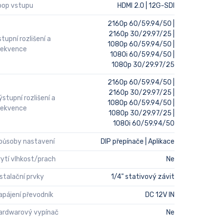
oop vstupu
HDMI 2.0 | 12G-SDI
2160p 60/59.94/50 |
2160p 30/29.97/25 |
stupní rozlišení a
1080p 60/59.94/50 |
rekvence
1080i 60/59.94/50 |
1080p 30/29.97/25
2160p 60/59.94/50 |
2160p 30/29.97/25 |
ýstupní rozlišení a
1080p 60/59.94/50 |
rekvence
1080p 30/29.97/25 |
1080i 60/59.94/50
působy nastavení
DIP přepínače | Aplikace
rytí vlhkost/prach
Ne
nstalační prvky
1/4" stativový závit
apájení převodník
DC 12V IN
ardwarový vypínač
Ne