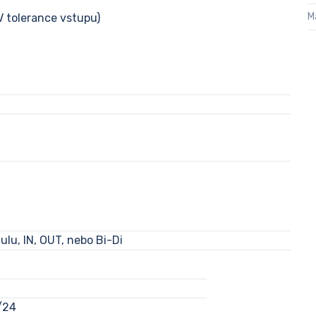
M
 tolerance vstupu)
lu, IN, OUT, nebo Bi-Di
/24