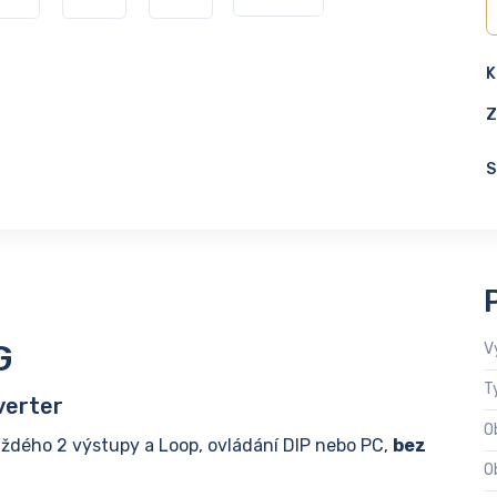
K
Z
S
G
V
T
verter
O
ždého 2 výstupy a Loop, ovládání DIP nebo PC,
bez
O