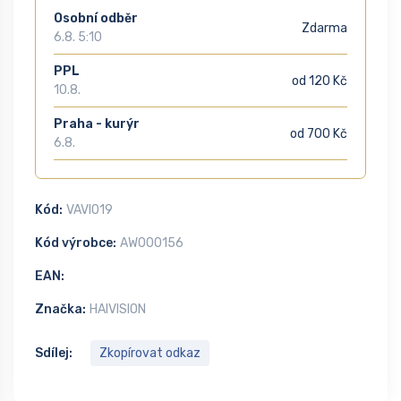
Osobní odběr
Zdarma
6.8. 5:10
PPL
od 120 Kč
10.8.
Praha - kurýr
od 700 Kč
6.8.
Kód:
VAVI019
Kód výrobce:
AW000156
EAN:
Značka:
HAIVISION
Sdílej:
Zkopírovat odkaz