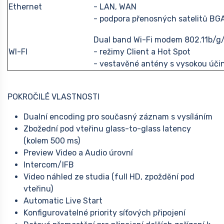
Ethernet
- LAN, WAN
- podpora přenosných satelitů BGA
Dual band Wi-Fi modem 802.11b/g/
WI-FI
- režimy Client a Hot Spot
- vestavěné antény s vysokou úči
POKROČILÉ VLASTNOSTI
Dualní encoding pro současný záznam s vysíláním
Zbožední pod vteřinu glass-to-glass latency
(kolem 500 ms)
Preview Video a Audio úrovní
Intercom/IFB
Video náhled ze studia (full HD, zpoždění pod
vteřinu)
Automatic Live Start
Konfigurovatelné priority síťových připojení