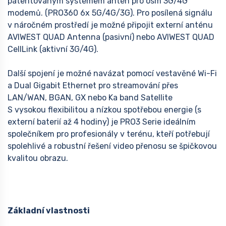
patentovaným systémem antén pro osm 3G/4G
modemů. (PRO360 6x 5G/4G/3G). Pro posílená signálu
v náročném prostředí je možné připojit externí anténu
AVIWEST QUAD Antenna (pasivní) nebo AVIWEST QUAD
CellLink (aktivní 3G/4G).
Další spojení je možné navázat pomocí vestavěné Wi-Fi
a Dual Gigabit Ethernet pro streamování přes
LAN/WAN, BGAN, GX nebo Ka band Satellite
S vysokou flexibilitou a nízkou spotřebou energie (s
externí baterií až 4 hodiny) je PRO3 Serie ideálním
společníkem pro profesionály v terénu, kteří potřebují
spolehlivé a robustní řešení video přenosu se špičkovou
kvalitou obrazu.
Základní vlastnosti