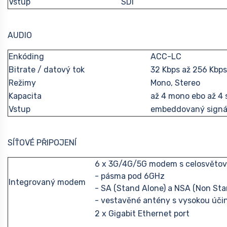
Vstup
SDI
AUDIO
Enkóding
ACC-LC
Bitrate / datový tok
32 Kbps až 256 Kbps
Režimy
Mono, Stereo
Kapacita
až 4 mono ebo až 4 
Vstup
embeddovaný signál
SÍŤOVÉ PŘIPOJENÍ
6 x 3G/4G/5G modem s celosvětovo
- pásma pod 6GHz
Integrovaný modem
- SA (Stand Alone) a NSA (Non Sta
- vestavěné antény s vysokou úči
2 x Gigabit Ethernet port