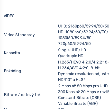
VIDEO
UHD: 2160p60/59.94/50/30
HD: 1080p60/59.94/50/30/
Video Standardy
1080i60/59.94/50
720p60/59.94/50
Single UHD/HD
Kapacita
Quadruple HD
H.265/HEVC 4:2:0/4:2:2* 8-b
H.264/AVC 4:2:0, 8-bit
Enkóding
Dynamic resolution adjust
HDR10* a HLG*
2 Mbps až 80 Mbps pro UHD
300 Kbps až 20 Mbps v rozli
Bitrate / datový tok
Constant Bitrate (CBR)
Variable Bitrate (VBR)