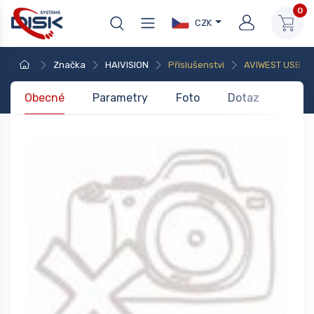
0
CZK
Značka
HAIVISION
Příslušenství
AVIWEST USB ka
Obecné
Parametry
Foto
Dotaz