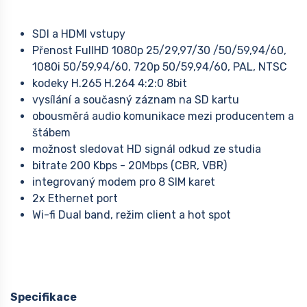
SDI a HDMI vstupy
Přenost FullHD 1080p 25/29,97/30 /50/59,94/60,
1080i 50/59,94/60, 720p 50/59,94/60, PAL, NTSC
kodeky H.265 H.264 4:2:0 8bit
vysílání a současný záznam na SD kartu
obousměrá audio komunikace mezi producentem a
štábem
možnost sledovat HD signál odkud ze studia
bitrate 200 Kbps - 20Mbps (CBR, VBR)
integrovaný modem pro 8 SIM karet
2x Ethernet port
Wi-fi Dual band, režim client a hot spot
Specifikace