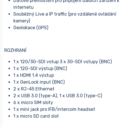
Datové přemostění pro připojení dalších zařízení k
internetu
Souběžný Live a IP traffic (pro vzdálené ovládání
kamery)
Geolokace (GPS)
ROZHRANÍ
1 x 12G/3G-SDI vstup 3 x 3G-SDI vstupy (BNC)
1 x 12G-SDI výstup (BNC)
1 x HDMI 1.4 výstup
1 x GenLock input (BNC)
2 x RJ-45 Ethernet
2 x USB 3.0 (type-A), 1 x USB 3.0 (type-C)
6 x micro SIM sloty
1 x mini jack pro IFB/intercom headset
1 x micro SD card slot