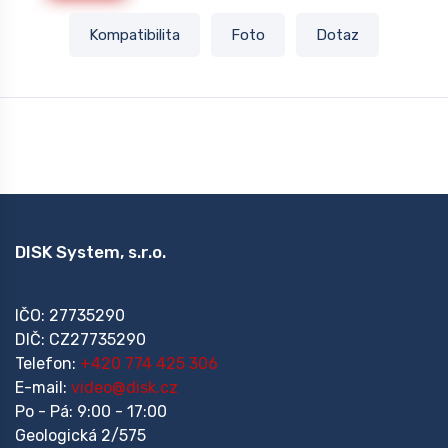
Kompatibilita
Foto
Dotaz
DISK System, s.r.o.
IČO: 27735290
DIČ: CZ27735290
Telefon:
+420 774 425 306
E-mail:
video@disk.cz
Po - Pá: 9:00 - 17:00
Geologická 2/575