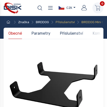
0
CZK
Značka
BIRDDOG
Příslušenství
BIRDDOG Mini Ca
Obecné
Parametry
Příslušenství
Kompati