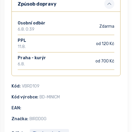
Způsob dopravy
Osobní odběr
Zdarma
6.8. 0:39
PPL
od 120 Kč
11.8.
Praha - kurýr
od 700 Kč
6.8.
Kód:
VBRD109
Kód výrobce:
BD-MINICM
EAN:
Značka:
BIRDDOG