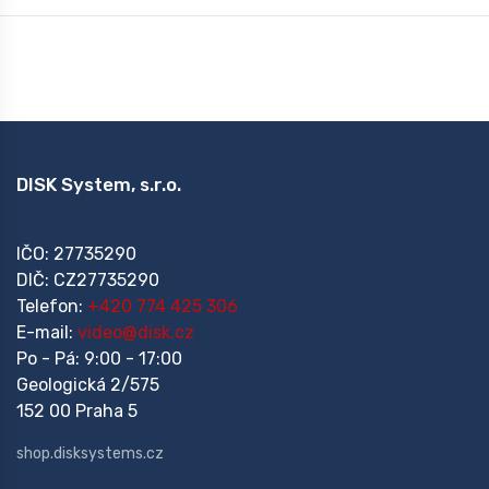
DISK System, s.r.o.
IČO: 27735290
DIČ: CZ27735290
Telefon:
+420 774 425 306
E-mail:
video@disk.cz
Po - Pá: 9:00 - 17:00
Geologická 2/575
152 00 Praha 5
shop.disksystems.cz