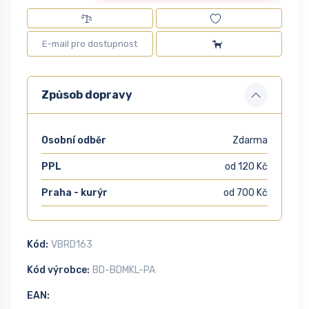
Způsob dopravy
Osobní odběr
Zdarma
PPL
od 120 Kč
Praha - kurýr
od 700 Kč
Kód:
VBRD163
Kód výrobce:
BD-BDMKL-PA
EAN: