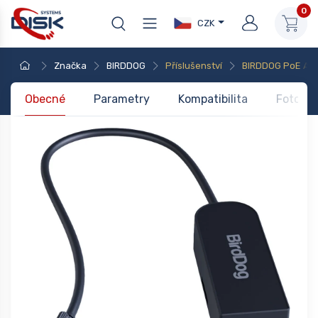
0
CZK
Značka
BIRDDOG
Příslušenství
BIRDDOG PoE Adap
Obecné
Parametry
Kompatibilita
Foto