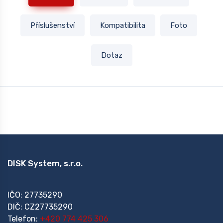
Příslušenství
Kompatibilita
Foto
Dotaz
DISK System, s.r.o.
IČO: 27735290
DIČ: CZ27735290
Telefon:
+420 774 425 306