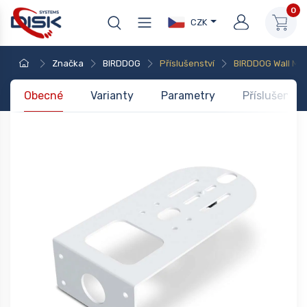
0
CZK
Značka
BIRDDOG
Příslušenství
BIRDDOG Wall Moun
Obecné
Varianty
Parametry
Příslušenstv