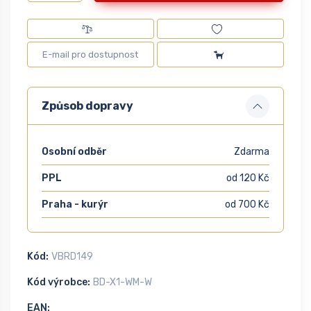
Způsob dopravy
Osobní odběr
Zdarma
PPL
od 120 Kč
Praha - kurýr
od 700 Kč
Kód:
VBRD149
Kód výrobce:
BD-X1-WM-W
EAN: