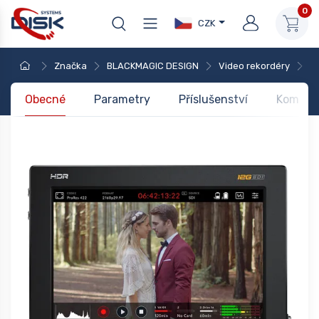
0
CZK
Značka
BLACKMAGIC DESIGN
Video rekordéry
M
Obecné
Parametry
Příslušenství
Kompati