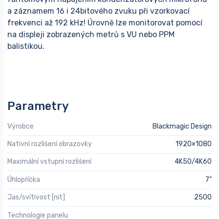
a záznamem 16 i 24bitového zvuku při vzorkovací
frekvenci až 192 kHz! Úrovně lze monitorovat pomocí
na displeji zobrazených metrů s VU nebo PPM
balistikou.
Parametry
Výrobce
Blackmagic Design
Nativní rozlišení obrazovky
1920×1080
Maximální vstupní rozlišení
4K50/4K60
Úhlopříčka
7"
Jas/svítivost [nit]
2500
Technologie panelu