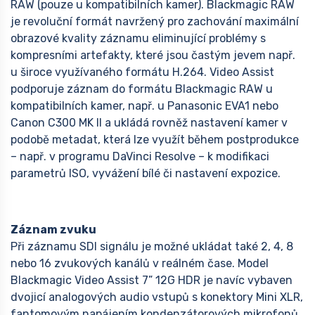
RAW (pouze u kompatibilních kamer). Blackmagic RAW
je revoluční formát navržený pro zachování maximální
obrazové kvality záznamu eliminující problémy s
kompresními artefakty, které jsou častým jevem např.
u široce využívaného formátu H.264. Video Assist
podporuje záznam do formátu Blackmagic RAW u
kompatibilních kamer, např. u Panasonic EVA1 nebo
Canon C300 MK II a ukládá rovněž nastavení kamer v
podobě metadat, která lze využít během postprodukce
– např. v programu DaVinci Resolve – k modifikaci
parametrů ISO, vyvážení bílé či nastavení expozice.
Záznam zvuku
Při záznamu SDI signálu je možné ukládat také 2, 4, 8
nebo 16 zvukových kanálů v reálném čase. Model
Blackmagic Video Assist 7” 12G HDR je navíc vybaven
dvojicí analogových audio vstupů s konektory Mini XLR,
fantomovým napájením kondenzátorových mikrofonů