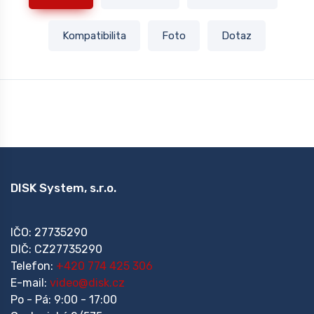
Kompatibilita
Foto
Dotaz
DISK System, s.r.o.
IČO: 27735290
DIČ: CZ27735290
Telefon:
+420 774 425 306
E-mail:
video@disk.cz
Po - Pá: 9:00 - 17:00