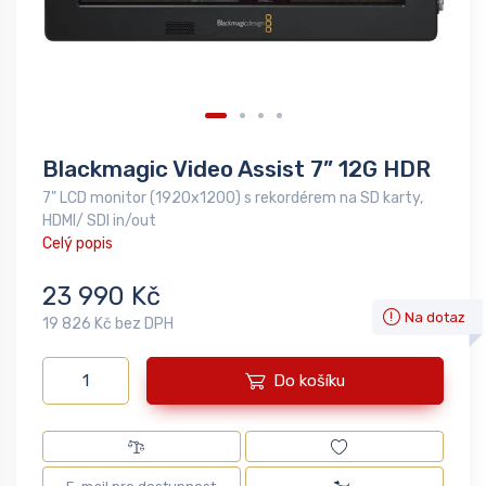
Blackmagic Video Assist 7” 12G HDR
7" LCD monitor (1920x1200) s rekordérem na SD karty,
HDMI/ SDI in/out
Celý popis
23 990 Kč
Na dotaz
19 826 Kč bez DPH
Do košíku