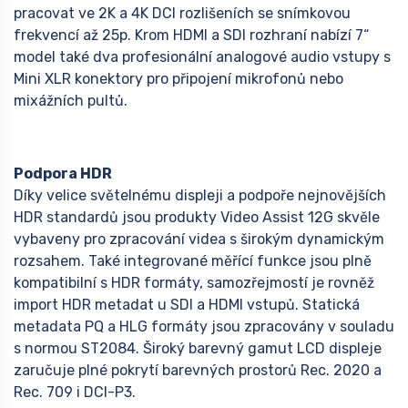
pracovat ve 2K a 4K DCI rozlišeních se snímkovou
frekvencí až 25p. Krom HDMI a SDI rozhraní nabízí 7“
model také dva profesionální analogové audio vstupy s
Mini XLR konektory pro připojení mikrofonů nebo
mixážních pultů.
Podpora HDR
Díky velice světelnému displeji a podpoře nejnovějších
HDR standardů jsou produkty Video Assist 12G skvěle
vybaveny pro zpracování videa s širokým dynamickým
rozsahem. Také integrované měřící funkce jsou plně
kompatibilní s HDR formáty, samozřejmostí je rovněž
import HDR metadat u SDI a HDMI vstupů. Statická
metadata PQ a HLG formáty jsou zpracovány v souladu
s normou ST2084. Široký barevný gamut LCD displeje
zaručuje plné pokrytí barevných prostorů Rec. 2020 a
Rec. 709 i DCI-P3.