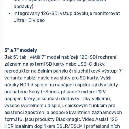
dodávky)
Integrovaný 12G-SDI vstup dovoluje monitorovat
Ultra HD video
5" a 7" modely
Jak 5“, tak i větší 7“ model nabízejí 12G-SDI rozhraní,
záznam na externí SD karty nebo USB-C disky,
reproduktor na čelním panelu či sluchátkový výstup; 7“
varianta nabízí navíc dva sloty pro SD karty. Vyšší
nároky HDR displeje na napájení uspokojují dva sloty
pro baterie Sony L-Series, případně externí 12V
napáječ, který je součástí dodávky. Díky velkému,
vysoce světelnému displeji, špičkovým funkcím pro
asistenci zaostření a podpoře kvalitních záznamových
formátů, jsou produkty Blackmagic Video Assist 12G
HDR ideálním doplňkem DSLR/DSLM i profesionálních