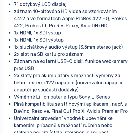
7” dotykový LCD displej
záznam 10-bitového HD videa se vzorkováním
4:2:2 a ve formátech Apple ProRes 422 HQ, ProRes
422, ProRes LT, ProRes Proxy, Avid DNxHD
1x HDMI, 1x SDI vstup
1x HDMI, 1x SDI výstup
1x sluchátkový audio výstup (3.5mm stereo jack)
2x slot na SD kartu pro záznam
Záznam na externí USB-C disk, funkce webkamery
přes USB
2x sloty pro akumulátory s možností výměny za
běhu i externí 12V napájení (univerzální napájecí
adaptér je součástí dodávky)
Výměnné Li-ion baterie typu Sony L-Series
Plná kompatibilita se střihovými aplikacemi, např. s
DaVinci Resolve, Final Cut Pro X, Avid a Premier Pro
Univerzální provedení vhodné k upevnění ke
kamerám, případně s možností ručního nebo
stolního použití (stolní stojánek je součástí