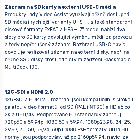
Záznam na SD karty a externí USB-C média
Produkty řady Video Assist využívají běžně dostupná
SD média i rychlejší varianty UHS-II, a také standardní
diskové formáty ExFAT a HFS+. 7" model nabízí dva
sloty pro SD karty dovolující výměnu médií za provozu
a tedy nepřerušený záznam. Rozhraní USB-C navíc
dovoluje realizovat záznam na externí disky, např. na
běžné SSD disky prostřednictvím zařízení Blackmagic
MultiDock 10G.
12G-SDI a HDMI 2.0
12G-SDI a HDMI 2.0 rozhraní jsou kompatibilní s širokou
paletou video formátů, od SD (PAL i NTSC) a HD až po
2K a UHD/4K. Podporované HD standardy zahrnují
720p50 a 59,94p, 1080i50 a 59,94, 1080p23,98, 24, 25,
29,97, 30, 50, 59,94, 60p i 1080 PsF formáty. Ultra HD
normy jsou podporovány až po 2160p59,94, navíc lze