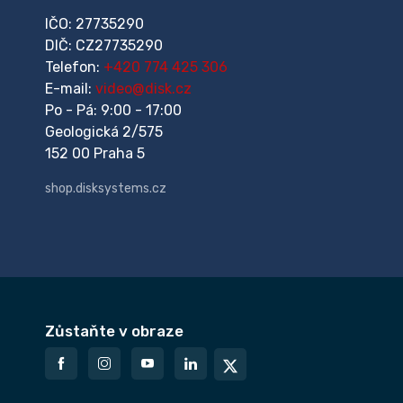
IČO: 27735290
DIČ: CZ27735290
Telefon:
+420 774 425 306
E-mail:
video@disk.cz
Po - Pá: 9:00 - 17:00
Geologická 2/575
152 00 Praha 5
shop.disksystems.cz
Zůstaňte v obraze