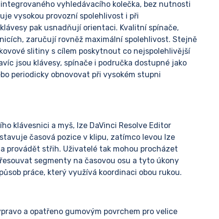
 integrovaného vyhledávacího kolečka, bez nutnosti
je vysokou provozní spolehlivost i při
ávesy pak usnadňují orientaci. Kvalitní spínače,
nicích, zaručují rovněž maximální spolehlivost. Stejně
kovové slitiny s cílem poskytnout co nejspolehlivější
avíc jsou klávesy, spínače i područka dostupné jako
nebo periodicky obnovovat při vysokém stupni
ho klávesnici a myš, lze DaVinci Resolve Editor
tavuje časová pozice v klipu, zatímco levou lze
a provádět střih. Uživatelé tak mohou procházet
přesouvat segmenty na časovou osu a tyto úkony
působ práce, který využívá koordinaci obou rukou.
 vpravo a opatřeno gumovým povrchem pro velice