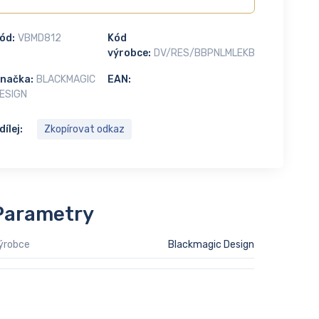
ód:
VBMD812
Kód
výrobce:
DV/RES/BBPNLMLEKB
načka:
BLACKMAGIC
EAN:
ESIGN
dílej:
Zkopírovat odkaz
Parametry
ýrobce
Blackmagic Design