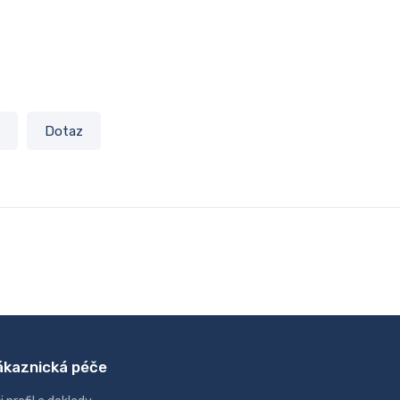
Dotaz
ákaznická péče