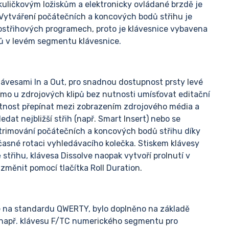
 kuličkovým ložiskům a elektronicky ovládané brzdě je
 Vytváření počátečních a koncových bodů střihu je
ostřihových programech, proto je klávesnice vybavena
odů v levém segmentu klávesnice.
lávesami In a Out, pro snadnou dostupnost prsty levé
římo u zdrojových klipů bez nutnosti umísťovat editační
utnost přepínat mezi zobrazením zdrojového média a
dat nejbližší střih (např. Smart Insert) nebo se
 trimování počátečních a koncových bodů střihu díky
učasné rotaci vyhledávacího kolečka. Stiskem klávesy
 střihu, klávesa Dissolve naopak vytvoří prolnutí v
změnit pomocí tlačítka Roll Duration.
né na standardu QWERTY, bylo doplněno na základě
 např. klávesu F/TC numerického segmentu pro