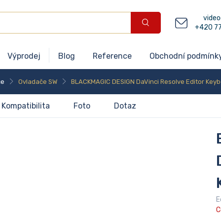
video
+420 7
Výprodej
Blog
Reference
Obchodní podmínk
če
Ovladače SW
BLACKMAGIC DESIGN DaVinci Resolve Editor Key
Kompatibilita
Foto
Dotaz
E
C