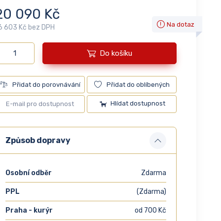
20 090 Kč
Na dotaz
6 603 Kč bez DPH
Do košíku
Přidat do porovnávání
Přidat do oblíbených
Hlídat dostupnost
Způsob dopravy
Osobní odběr
Zdarma
PPL
(Zdarma)
Praha - kurýr
od 700 Kč