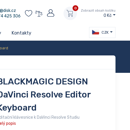
0
@disk.cz
Zobrazit obsah košíku
0 Kč
74 425 306
CZK
y
Kontakty
board
BLACKMAGIC DESIGN
DaVinci Resolve Editor
Keyboard
ditační klávesnice k DaVinci Resolve Studiu
elý popis