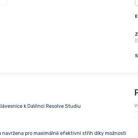
K
Z
D
S
klávesnice k DaVinci Resolve Studiu
V
a navržena pro maximálně efektivní střih díky možnosti