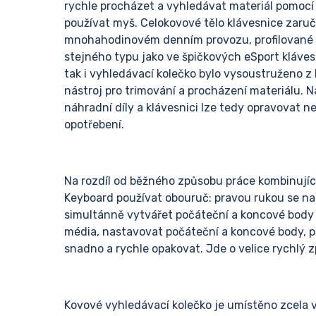
rychle procházet a vyhledávat materiál pomocí
používat myš. Celokovové tělo klávesnice zaruču
mnohahodinovém denním provozu, profilované kl
stejného typu jako ve špičkových eSport kláves
tak i vyhledávací kolečko bylo vysoustruženo z 
nástroj pro trimování a procházení materiálu. N
náhradní díly a klávesnici lze tedy opravovat 
opotřebení.
Na rozdíl od běžného způsobu práce kombinující
Keyboard používat obouruč: pravou rukou se nas
simultánně vytvářet počáteční a koncové body 
média, nastavovat počáteční a koncové body, 
snadno a rychle opakovat. Jde o velice rychlý z
Kovové vyhledávací kolečko je umístěno zcela