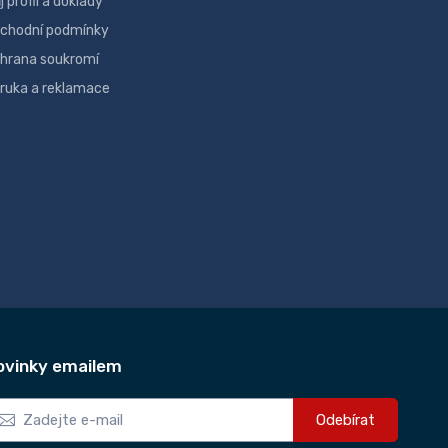
j profil a doklady
chodní podmínky
hrana soukromí
ruka a reklamace
ovinky emailem
Odebírat