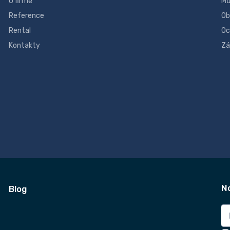
O firmě
Mů
Reference
Ob
Rental
Oc
Kontakty
Zá
N
Blog