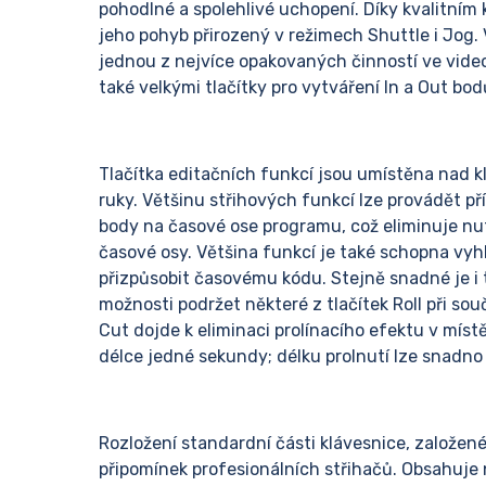
pohodlné a spolehlivé uchopení. Díky kvalitním
jeho pohyb přirozený v režimech Shuttle i Jog.
jednou z nejvíce opakovaných činností ve vide
také velkými tlačítky pro vytváření In a Out b
Tlačítka editačních funkcí jsou umístěna nad k
ruky. Většinu střihových funkcí lze provádět p
body na časové ose programu, což eliminuje n
časové osy. Většina funkcí je také schopna vyhle
přizpůsobit časovému kódu. Stejně snadné je i
možnosti podržet některé z tlačítek Roll při so
Cut dojde k eliminaci prolínacího efektu v místě
délce jedné sekundy; délku prolnutí lze snadno 
Rozložení standardní části klávesnice, založe
připomínek profesionálních střihačů. Obsahuje