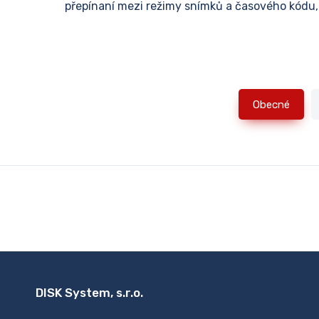
přepínaní mezi režimy snímků a časového kódu, č
Obecné
DISK System, s.r.o.