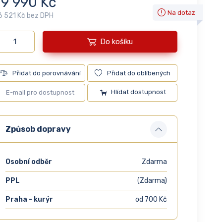
19 990 Kč
Na dotaz
6 521 Kč bez DPH
Do košíku
Přidat do porovnávání
Přidat do oblíbených
Hlídat dostupnost
Způsob dopravy
Osobní odběr
Zdarma
PPL
(Zdarma)
Praha - kurýr
od 700 Kč