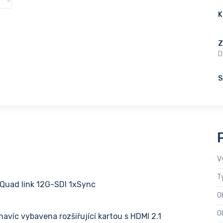
K
Z
D
S
V
T
 Quad link 12G-SDI 1xSync
O
O
avíc vybavena rozšiřující kartou s HDMI 2.1