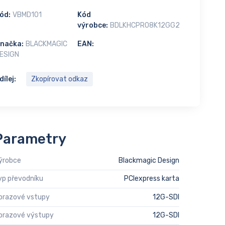
ód:
VBMD101
Kód
výrobce:
BDLKHCPRO8K12GG2
načka:
BLACKMAGIC
EAN:
ESIGN
dílej:
Zkopírovat odkaz
Parametry
ýrobce
Blackmagic Design
yp převodníku
PCIexpress karta
brazové vstupy
12G-SDI
brazové výstupy
12G-SDI