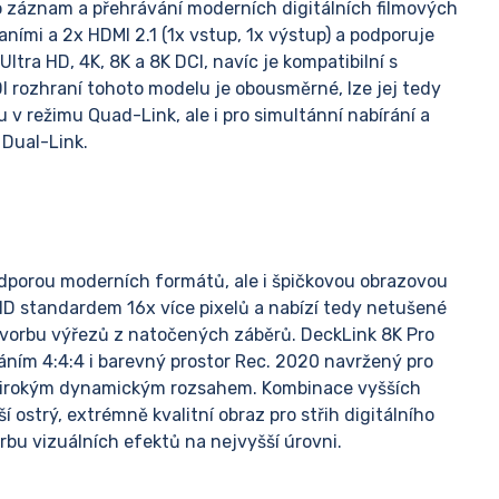
o záznam a přehrávání moderních digitálních filmových
ními a 2x HDMI 2.1 (1x vstup, 1x výstup) a podporuje
ltra HD, 4K, 8K a 8K DCI, navíc je kompatibilní s
I rozhraní tohoto modelu je obousměrné, lze jej tedy
v režimu Quad-Link, ale i pro simultánní nabírání a
 Dual-Link.
dporou moderních formátů, ale i špičkovou obrazovou
FHD standardem 16x více pixelů a nabízí tedy netušené
vorbu výřezů z natočených záběrů. DeckLink 8K Pro
áním 4:4:4 i barevný prostor Rec. 2020 navržený pro
s širokým dynamickým rozsahem. Kombinace vyšších
 ostrý, extrémně kvalitní obraz pro střih digitálního
rbu vizuálních efektů na nejvyšší úrovni.