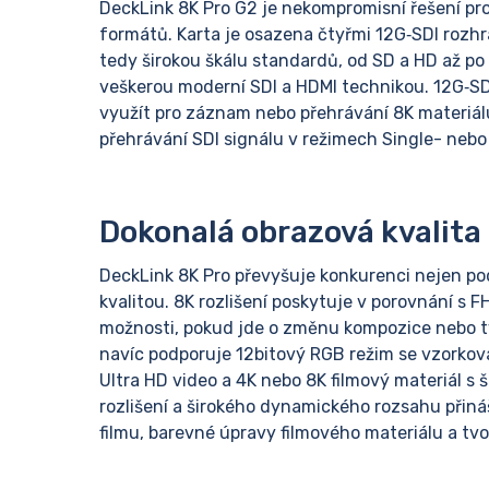
DeckLink 8K Pro G2 je nekompromisní řešení pr
formátů. Karta je osazena čtyřmi 12G‑SDI rozhra
tedy širokou škálu standardů, od SD a HD až po U
veškerou moderní SDI a HDMI technikou. 12G‑SD
využít pro záznam nebo přehrávání 8K materiálu 
přehrávání SDI signálu v režimech Single- nebo
Dokonalá obrazová kvalita
DeckLink 8K Pro převyšuje konkurenci nejen po
kvalitou. 8K rozlišení poskytuje v porovnání s 
možnosti, pokud jde o změnu kompozice nebo t
navíc podporuje 12bitový RGB režim se vzorkov
Ultra HD video a 4K nebo 8K filmový materiál 
rozlišení a širokého dynamického rozsahu přináší
filmu, barevné úpravy filmového materiálu a tvo