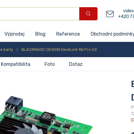
video
+420 7
Výprodej
Blog
Reference
Obchodní podmínk
e karty
BLACKMAGIC DESIGN DeckLink 8K Pro G2
Kompatibilita
Foto
Dotaz
P
1
C