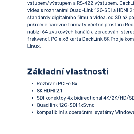
vstupem/výstupem a RS‑422 výstupem. DeckLink
videa s rozhraními Quad-Link 12G‑SDI a HDMI 2.
standardy digitálního filmu a videa, od SD až po 
pokročilé barevné formáty včetně prostoru Re
nabízí 64 zvukových kanálů a zpracování ster
frekvencí. PCIe x8 karta DeckLink 8K Pro je ko
Linux.
Základní vlastnosti
Rozhraní PCI-e 8x
8K HDMI 2.1
SDI konektoy 4x bidirectional 4K/2K/HD/SD
Quad link 12G-SDI 1xSync
kompatibilní s operačními systémy Window