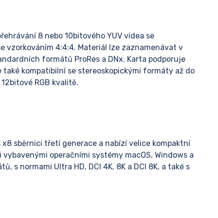
přehrávání 8 nebo 10bitového YUV videa se
se vzorkováním 4:4:4. Materiál lze zaznamenávat v
ndardních formátů ProRes a DNx. Karta podporuje
e také kompatibilní se stereoskopickými formáty až do
 12bitové RGB kvalitě.
 x8 sběrnici třetí generace a nabízí velice kompaktní
emi vybavenými operačními systémy macOS, Windows a
ů, s normami Ultra HD, DCI 4K, 8K a DCI 8K, a také s