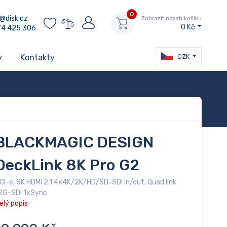
0
@disk.cz
Zobrazit obsah košíku
0 Kč
74 425 306
CZK
y
Kontakty
BLACKMAGIC DESIGN
DeckLink 8K Pro G2
CI-e, 8K HDMI 2.1 4x4K/2K/HD/SD-SDI in/out, Quad link
2G-SDI 1xSync
elý popis