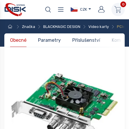
0
CZK
Značka
BLACKMAGIC DESIGN
Video karty
PCIe k
Obecné
Parametry
Příslušenství
Kompati