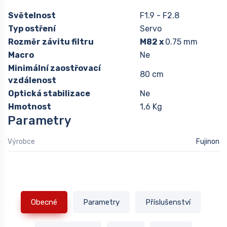
Světelnost
F1.9 - F2.8
Typ ostření
Servo
Rozměr závitu filtru
M82 x
0.75 mm
Macro
Ne
Minimální zaostřovací
80 cm
vzdálenost
Optická stabilizace
Ne
Hmotnost
1,6 Kg
Parametry
Výrobce
Fujinon
Obecné
Parametry
Příslušenství