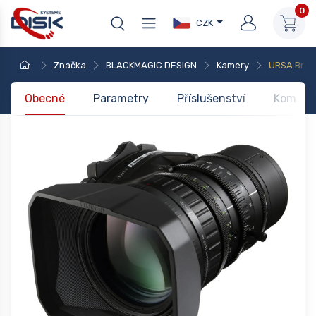
0
CZK
Značka
BLACKMAGIC DESIGN
Kamery
URSA Broa
Obecné
Parametry
Příslušenství
Kompati