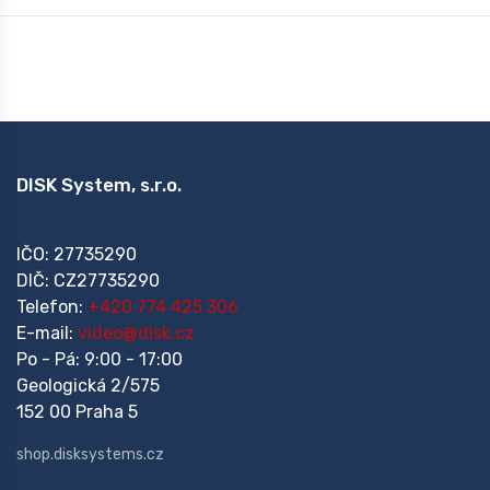
DISK System, s.r.o.
IČO: 27735290
DIČ: CZ27735290
Telefon:
+420 774 425 306
E-mail:
video@disk.cz
Po - Pá: 9:00 - 17:00
Geologická 2/575
152 00 Praha 5
shop.disksystems.cz