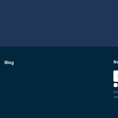
N
Blog
Př
ak