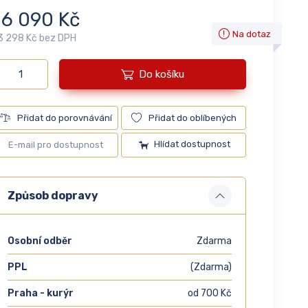
16 090 Kč
Na dotaz
3 298 Kč bez DPH
Do košíku
Přidat do porovnávání
Přidat do oblíbených
Hlídat dostupnost
Způsob dopravy
Osobní odběr
Zdarma
PPL
(Zdarma)
Praha - kurýr
od 700 Kč