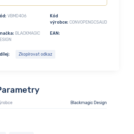
ód:
VBMD406
Kód
výrobce:
CONVOPENGCSAUD
načka:
BLACKMAGIC
EAN:
ESIGN
dílej:
Zkopírovat odkaz
Parametry
ýrobce
Blackmagic Design