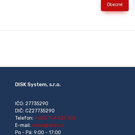
Obecné
DISK System, s.r.o.
IČO: 27735290
DIČ: CZ27735290
Telefon:
+420 774 425 306
E-mail:
video@disk.cz
Po - Pá: 9:00 - 17:00