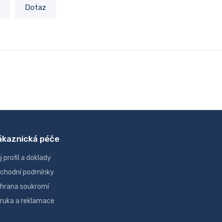
Dotaz
ákaznická péče
j profil a doklady
chodní podmínky
hrana soukromí
ruka a reklamace