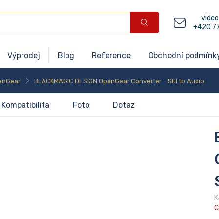
video
+420 7
Výprodej
Blog
Reference
Obchodní podmínk
enGear
BLACKMAGIC DESIGN OpenGear Converter - SDI to Audio
Kompatibilita
Foto
Dotaz
K
C