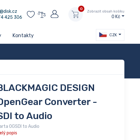
0
@disk.cz
Zobrazit obsah košíku
0 Kč
74 425 306
CZK
y
Kontakty
BLACKMAGIC DESIGN
OpenGear Converter -
SDI to Audio
arta OGSDI to Audio
elý popis