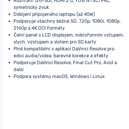
Rozhraní 12G-SDI, HDMI 2.0, YUV/NTSC/PAL,
symetrický zvuk
Dobíjení připojeného laptopu (až 45W)
Podporuje všechny běžné SD, 720p, 1080i, 1080p,
2160p a 4K DCI formáty
Čelní panel s LCD displejem, mikrofonním vstupem,
slych. výstupem a slotem pro SD karty
Plně kompatibilní s aplikací DaVinci Resolve pro
edici audia/videa, barevné korekce a efekty
Podporuje DaVinci Resolve, Final Cut Pro, Avid a
další
Podpora systémů macOS, Windows i Linux