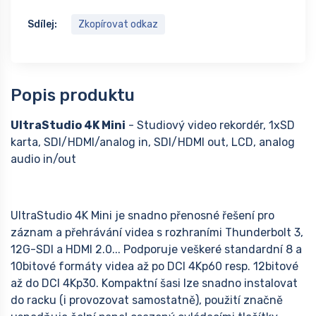
Sdílej:
Zkopírovat odkaz
Popis produktu
UltraStudio 4K Mini
- Studiový video rekordér, 1xSD
karta, SDI/HDMI/analog in, SDI/HDMI out, LCD, analog
audio in/out
UltraStudio 4K Mini je snadno přenosné řešení pro
záznam a přehrávání videa s rozhraními Thunderbolt 3,
12G-SDI a HDMI 2.0... Podporuje veškeré standardní 8 a
10bitové formáty videa až po DCI 4Kp60 resp. 12bitové
až do DCI 4Kp30. Kompaktní šasi lze snadno instalovat
do racku (i provozovat samostatně), použití značně