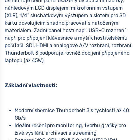
usnadňuje čelní panel osazený ovládacími tlačítky,
náhledovým LCD displejem, mikrofonním vstupem
(XLR), 1/4“ sluchátkovým výstupem a slotem pro SD
kartu dovolujícím snadno pracovat s natočeným
materiálem. Zadní panel hostí např. USB-C rozhraní
např. pro připojení klávesnice a myši k hostitelskému
počítači, SDI, HDMI a analogové A/V rozhraní; rozhraní
Thunderbolt 3 podporuje rovněž dobíjení připojeného
laptopu (až 45W).
Základní vlastnosti:
Moderní sběrnice Thunderbolt 3 s rychlostí až 40
Gb/s
Ideální řešení pro monitoring, tvorbu grafiky pro
živé vysílání, archivaci a streaming