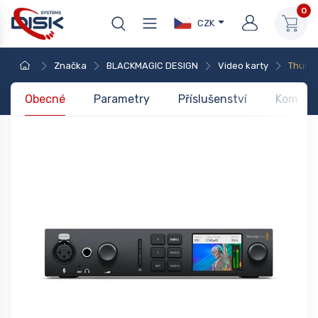
0
CZK
Značka
BLACKMAGIC DESIGN
Video karty
Thunde
Obecné
Parametry
Příslušenství
Kompati