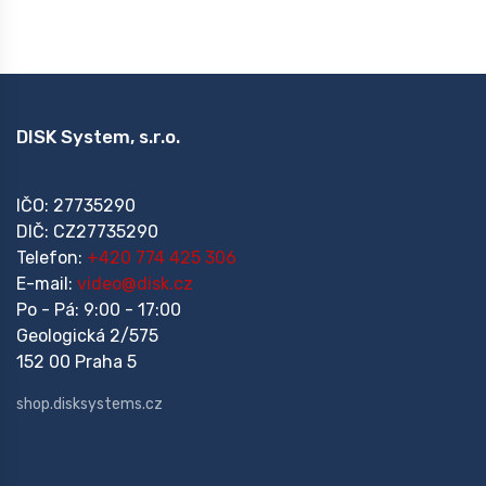
DISK System, s.r.o.
IČO: 27735290
DIČ: CZ27735290
Telefon:
+420 774 425 306
E-mail:
video@disk.cz
Po - Pá: 9:00 - 17:00
Geologická 2/575
152 00 Praha 5
shop.disksystems.cz