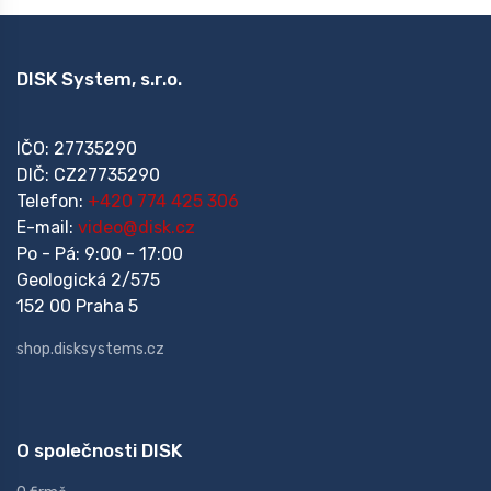
DISK System, s.r.o.
IČO: 27735290
DIČ: CZ27735290
Telefon:
+420 774 425 306
E-mail:
video@disk.cz
Po - Pá: 9:00 - 17:00
Geologická 2/575
152 00 Praha 5
shop.disksystems.cz
O společnosti DISK