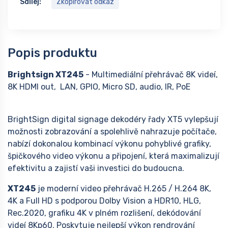
Sdílej:
Zkopírovat odkaz
Popis produktu
Brightsign XT245
- Multimediální přehrávač 8K videí,
8K HDMI out, LAN, GPIO, Micro SD, audio, IR, PoE
BrightSign digital signage dekodéry řady XT5 vylepšují
možnosti zobrazování a spolehlivě nahrazuje počítače,
nabízí dokonalou kombinací výkonu pohyblivé grafiky,
špičkového video výkonu a připojení, která maximalizují
efektivitu a zajistí vaši investici do budoucna.
XT245
je moderní video přehrávač H.265 / H.264 8K,
4K a Full HD s podporou Dolby Vision a HDR10, HLG,
Rec.2020, grafiku 4K v plném rozlišení, dekódování
videí 8Kp60. Poskytuje nejlepší výkon rendrování