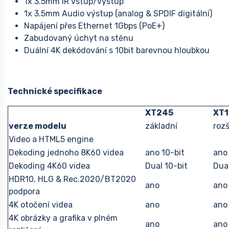
1x 3.5mm IR vstup/výstup
1x 3.5mm Audio výstup (analog & SPDIF digitální)
Napájení přes Ethernet 1Gbps (PoE+)
Zabudovaný úchyt na stěnu
Duální 4K dekódování s 10bit barevnou hloubkou
Technické specifikace
XT245
XT1
verze modelu
základní
roz
Video a HTML5 engine
Dekoding jednoho 8K60 videa
ano 10-bit
ano 
Dekoding 4K60 videa
Dual 10-bit
Dual
HDR10, HLG & Rec.2020/BT2020
ano
ano
podpora
4K otočení videa
ano
ano
4K obrázky a grafika v plném
ano
ano