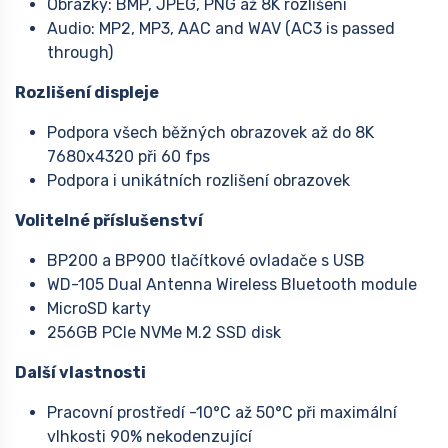
Obrázky: BMP, JPEG, PNG až 8K rozlišení
Audio: MP2, MP3, AAC and WAV (AC3 is passed
through)
Rozlišení displeje
Podpora všech běžných obrazovek až do 8K
7680x4320 při 60 fps
Podpora i unikátních rozlišení obrazovek
Volitelné příslušenství
BP200 a BP900 tlačítkové ovladače s USB
WD-105 Dual Antenna Wireless Bluetooth module
MicroSD karty
256GB PCIe NVMe M.2 SSD disk
Další vlastnosti
Pracovní prostředí -10°C až 50°C při maximální
vlhkosti 90% nekodenzující