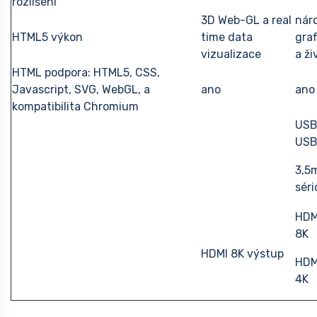
rozlišení
3D Web-GL a real
nár
HTML5 výkon
time data
graf
vizualizace
a ži
HTML podpora: HTML5, CSS,
Javascript, SVG, WebGL, a
ano
ano
kompatibilita Chromium
USB
USB
3,5
séri
HDM
8K
HDMI 8K výstup
HDM
4K