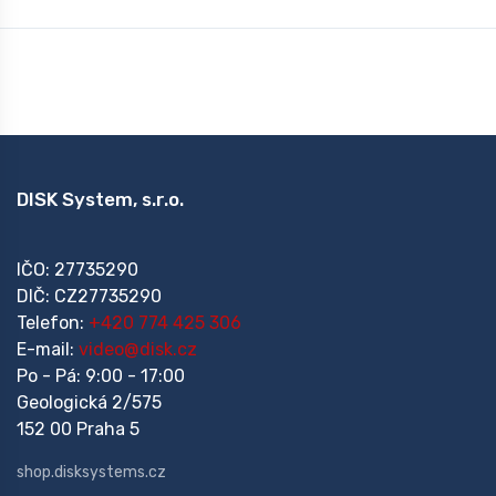
DISK System, s.r.o.
IČO: 27735290
DIČ: CZ27735290
Telefon:
+420 774 425 306
E-mail:
video@disk.cz
Po - Pá: 9:00 - 17:00
Geologická 2/575
152 00 Praha 5
shop.disksystems.cz