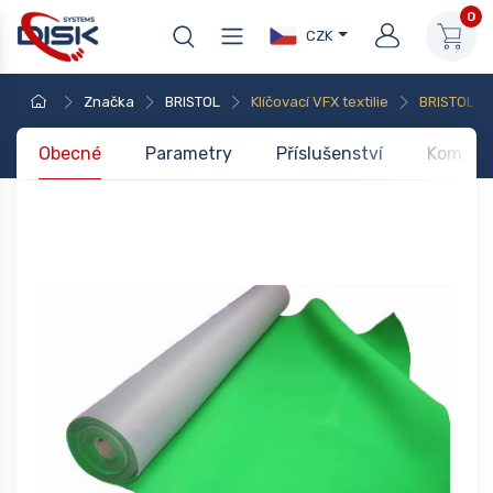
0
CZK
Značka
BRISTOL
Klíčovací VFX textilie
BRISTOL V
Obecné
Parametry
Příslušenství
Kompati