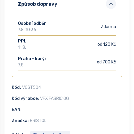
Způsob dopravy
Osobní odběr
Zdarma
7.8. 10:36
PPL
od 120 Kč
11.8.
Praha - kurýr
od 700 Kč
7.8.
Kód:
VOST504
Kód výrobce:
VFX FABRIC OG
EAN:
Značka:
BRISTOL