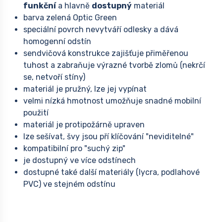
funkční
a hlavně
dostupný
materiál
barva zelená Optic Green
speciální povrch nevytváří odlesky a dává
homogenní odstín
sendvičová konstrukce zajišťuje přiměřenou
tuhost a zabraňuje výrazné tvorbě zlomů (nekrčí
se, netvoří stíny)
materiál je pružný, lze jej vypínat
velmi nízká hmotnost umožňuje snadné mobilní
použití
materiál je protipožárně upraven
lze sešívat, švy jsou pří klíčování "neviditelné"
kompatibilní pro "suchý zip"
je dostupný ve více odstínech
dostupné také další materiály (lycra, podlahové
PVC) ve stejném odstínu