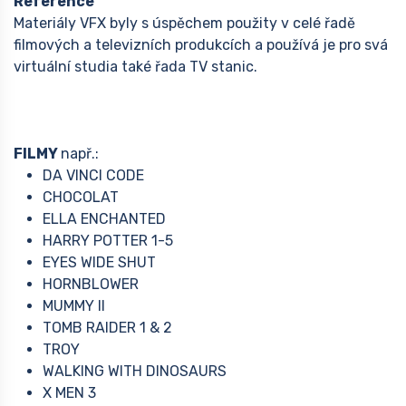
Reference
Materiály VFX byly s úspěchem použity v celé řadě
filmových a televizních produkcích a používá je pro svá
virtuální studia také řada TV stanic.
FILMY
např.:
DA VINCI CODE
CHOCOLAT
ELLA ENCHANTED
HARRY POTTER 1-5
EYES WIDE SHUT
HORNBLOWER
MUMMY ll
TOMB RAIDER 1 & 2
TROY
WALKING WITH DINOSAURS
X MEN 3