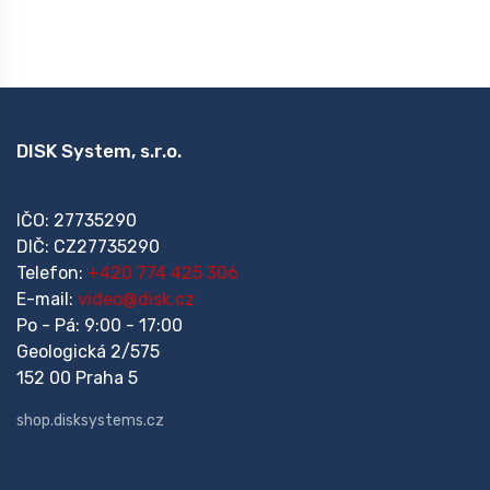
DISK System, s.r.o.
IČO: 27735290
DIČ: CZ27735290
Telefon:
+420 774 425 306
E-mail:
video@disk.cz
Po - Pá: 9:00 - 17:00
Geologická 2/575
152 00 Praha 5
shop.disksystems.cz