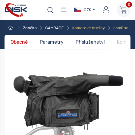
0
CZK
Značka
CAMRADE
Kamerové brašny
camRade w
Obecné
Parametry
Příslušenství
Kompati