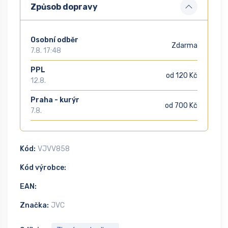
Způsob dopravy
Osobní odběr
Zdarma
7.8. 17:48
PPL
od 120 Kč
12.8.
Praha - kurýr
od 700 Kč
7.8.
Kód:
VJVV858
Kód výrobce:
EAN:
Značka:
JVC