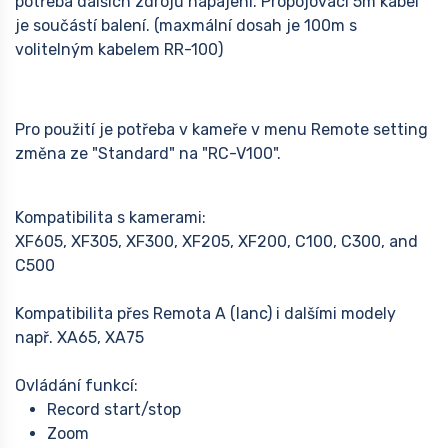
potřeba dalších zdrojů napájení. Propojovací 5m kabel
je součástí balení. (maxmální dosah je 100m s
volitelným kabelem RR-100)
Pro použití je potřeba v kameře v menu Remote setting
změna ze "Standard" na "RC-V100".
Kompatibilita s kamerami:
XF605, XF305, XF300, XF205, XF200, C100, C300, and
C500
Kompatibilita přes Remota A (lanc) i dalšími modely
např. XA65, XA75
Ovládání funkcí:
Record start/stop
Zoom