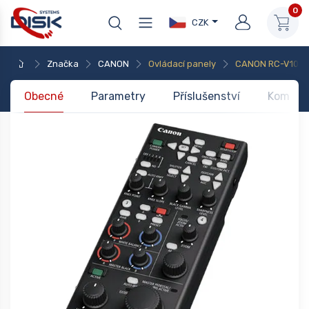
0
CZK
Značka
CANON
Ovládací panely
CANON RC-V100
Obecné
Parametry
Příslušenství
Kompati