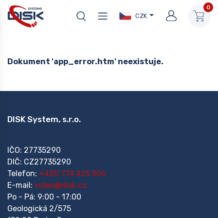
0
CZK
Dokument 'app_error.htm' neexistuje.
DISK System, s.r.o.
IČO: 27735290
DIČ: CZ27735290
Telefon:
+420 774 425 306
E-mail:
video@disk.cz
Po - Pá: 9:00 - 17:00
Geologická 2/575