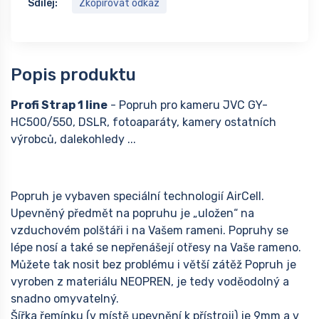
Sdílej:
Zkopírovat odkaz
Popis produktu
Profi Strap 1 line
- Popruh pro kameru JVC GY-
HC500/550, DSLR, fotoaparáty, kamery ostatních
výrobců, dalekohledy ...
Popruh je vybaven speciální technologií AirCell.
Upevněný předmět na popruhu je „uložen“ na
vzduchovém polštáři i na Vašem rameni. Popruhy se
lépe nosí a také se nepřenášejí otřesy na Vaše rameno.
Můžete tak nosit bez problému i větší zátěž Popruh je
vyroben z materiálu NEOPREN, je tedy voděodolný a
snadno omyvatelný.
Šířka řemínku (v místě upevnění k přístroji) je 9mm a v