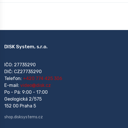
DISK System, s.r.o.
IČO: 27735290
DIČ: CZ27735290
Telefon:
+420 774 425 306
E-mail:
video@disk.cz
Po - Pá: 9:00 - 17:00
Geologická 2/575
152 00 Praha 5
shop.disksystems.cz