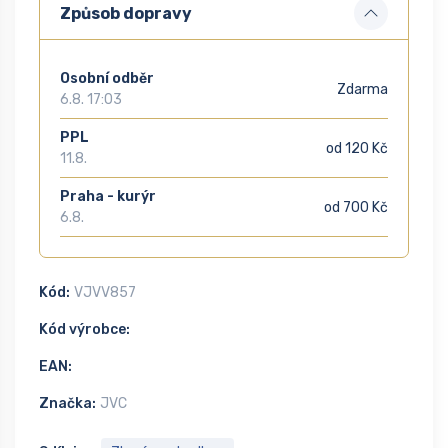
Způsob dopravy
Osobní odběr
Zdarma
6.8. 17:03
PPL
od 120 Kč
11.8.
Praha - kurýr
od 700 Kč
6.8.
Kód:
VJVV857
Kód výrobce:
EAN:
Značka:
JVC