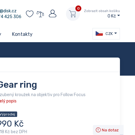
0
@disk.cz
Zobrazit obsah košíku
0 Kč
74 425 306
CZK
y
Kontakty
Gear ring
zubený kroužek na objektiv pro Follow Focus
elý popis
Výprodej
990 Kč
Na dotaz
18 Kč bez DPH