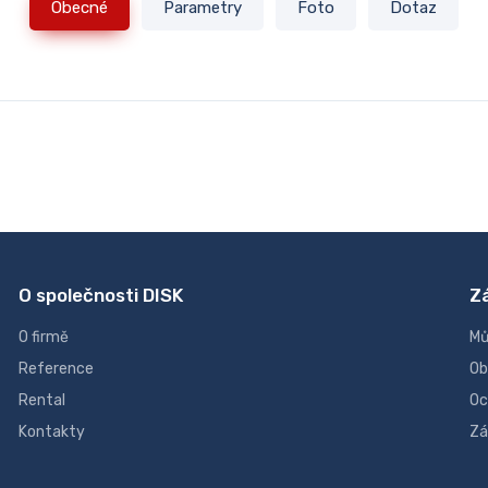
Obecné
Parametry
Foto
Dotaz
O společnosti DISK
Z
O firmě
Mů
Reference
Ob
Rental
Oc
Kontakty
Zá