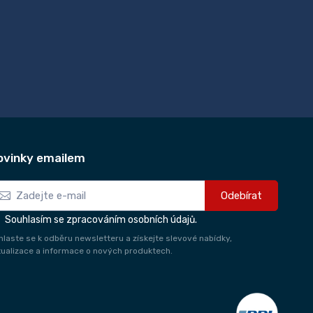
ovinky emailem
Odebírat
Souhlasím se zpracováním osobních údajů.
ihlaste se k odběru newsletteru a získejte slevové nabídky,
tualizace a informace o nových produktech.