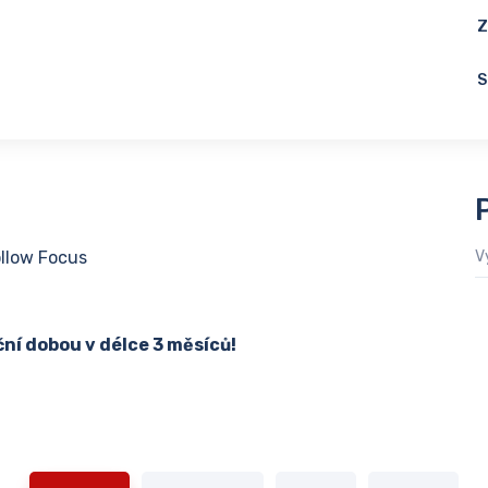
Z
S
ollow Focus
V
ní dobou v délce 3 měsíců!