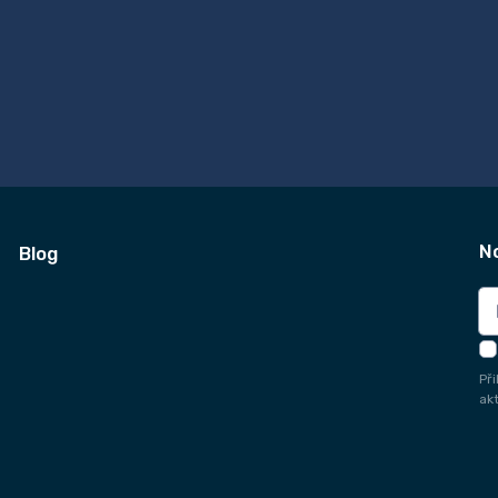
N
Blog
Př
ak