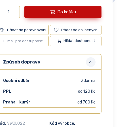
Do košíku
Přidat do porovnávání
Přidat do oblíbených
Hlídat dostupnost
Způsob dopravy
Osobní odběr
Zdarma
PPL
od 120 Kč
Praha - kurýr
od 700 Kč
ód:
VWDL022
Kód výrobce: