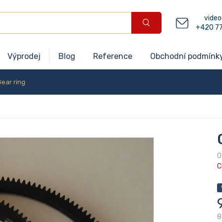
video
+420 7
Výprodej
Blog
Reference
Obchodní podmínk
Gear ring
O
C
8