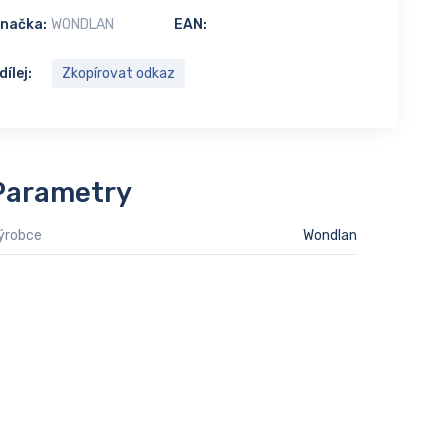
načka:
WONDLAN
EAN:
dílej:
Zkopírovat odkaz
Parametry
ýrobce
Wondlan