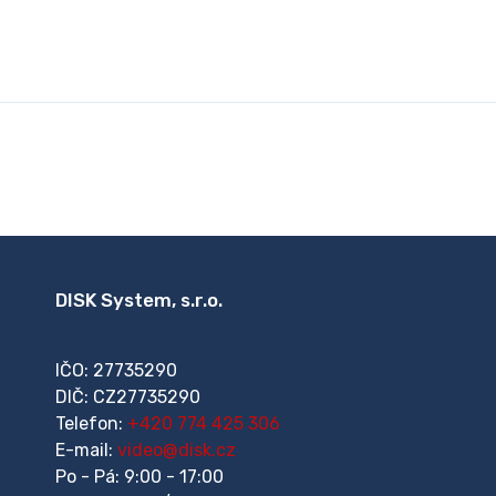
DISK System, s.r.o.
IČO: 27735290
DIČ: CZ27735290
Telefon:
+420 774 425 306
E-mail:
video@disk.cz
Po - Pá: 9:00 - 17:00