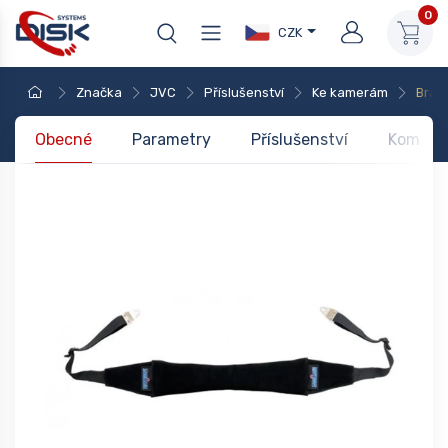
0
CZK
Značka
JVC
Příslušenství
Ke kamerám
Brašn
Obecné
Parametry
Příslušenství
Kompati