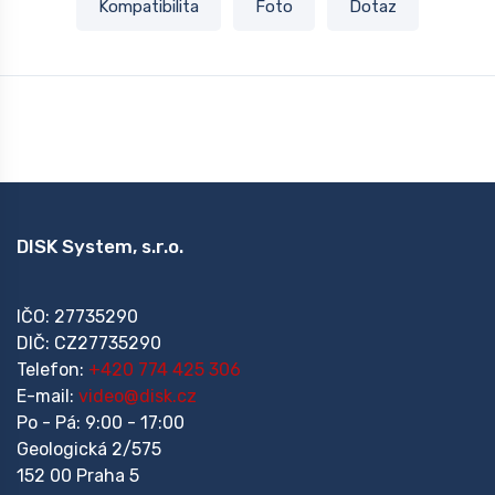
Kompatibilita
Foto
Dotaz
DISK System, s.r.o.
IČO: 27735290
DIČ: CZ27735290
Telefon:
+420 774 425 306
E-mail:
video@disk.cz
Po - Pá: 9:00 - 17:00
Geologická 2/575
152 00 Praha 5