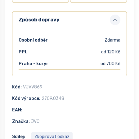
Způsob dopravy
Osobní odběr
Zdarma
PPL
od 120 Kč
Praha - kurýr
od 700 Kč
Kód:
VJVV869
Kód výrobce:
2709,0348
EAN:
Značka:
JVC
Sdílej:
Zkopírovat odkaz