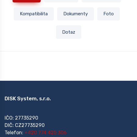
Kompatibilita
Dokumenty
Foto
Dotaz
DISK System, s.r.o.
IČO: 27735290
DIČ: CZ27735290
Telefon:
+420 774 425 306