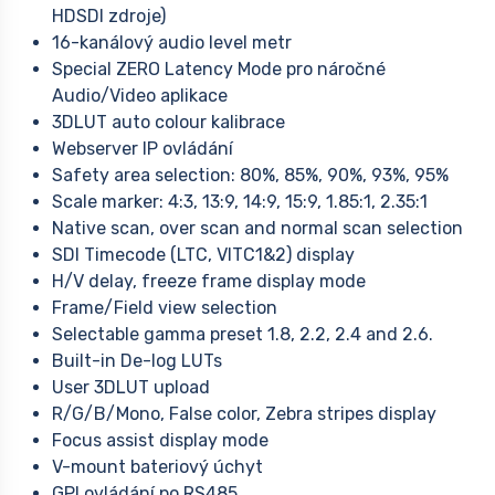
HDSDI zdroje)
16-kanálový audio level metr
Special ZERO Latency Mode pro náročné
Audio/Video aplikace
3DLUT auto colour kalibrace
Webserver IP ovládání
Safety area selection: 80%, 85%, 90%, 93%, 95%
Scale marker: 4:3, 13:9, 14:9, 15:9, 1.85:1, 2.35:1
Native scan, over scan and normal scan selection
SDI Timecode (LTC, VITC1&2) display
H/V delay, freeze frame display mode
Frame/Field view selection
Selectable gamma preset 1.8, 2.2, 2.4 and 2.6.
Built-in De-log LUTs
User 3DLUT upload
R/G/B/Mono, False color, Zebra stripes display
Focus assist display mode
V-mount bateriový úchyt
GPI ovládání po RS485