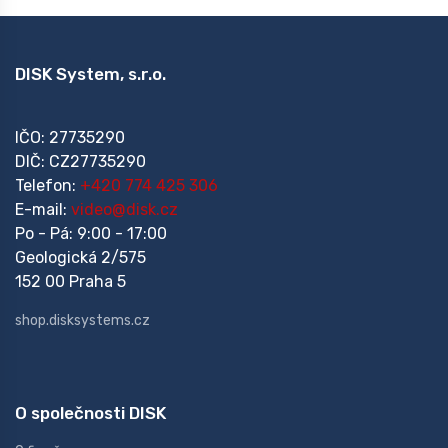
DISK System, s.r.o.
IČO: 27735290
DIČ: CZ27735290
Telefon:
+420 774 425 306
E-mail:
video@disk.cz
Po - Pá: 9:00 - 17:00
Geologická 2/575
152 00 Praha 5
shop.disksystems.cz
O společnosti DISK