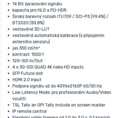
14 Bit zpracování signálu
kapacita pro HLG a PQ-HDR
Široký barevný rozsah ITU709 / DCI-P3 (99.4%) /
BT2020 (83.8%)
vestavěné 3D-LUT
vestavěná automatická kalibrace (s připojením
externího senzoru)
jas 350 cd/m²
kontrast: 1500:1
12G-SDI In/Out
4 x 3G-SDI QUAD 4K nebo HD inputs
SFP Future slot
HDMI 2.0 Input
Podpora signálu až do 4096x2160P 60/50 Hz
Low Latency Mode, pro profesionální Audio/Video
využití
TSL Tally an GPI Tally include on screen marker
IP remote control
Flexibilní výběr Gamma od 1.0 do 3.0 v 0.1 krocích