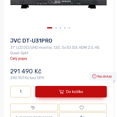
JVC DT-U31PRO
31" LCD DCI/UHD monitor, 12G, 3x3G SDI, HDMI 2.0, HD
Quad-Split
Celý popis
291 490 Kč
Na dotaz
240 901 Kč bez DPH
Do košíku