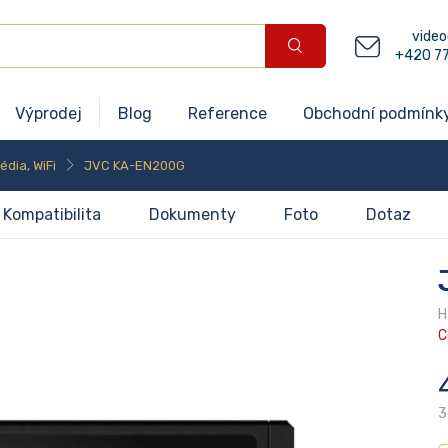
video
+420 7
Výprodej
Blog
Reference
Obchodní podmínk
édia, WiFi
JVC KA-EN200G
Kompatibilita
Dokumenty
Foto
Dotaz
H
C
3