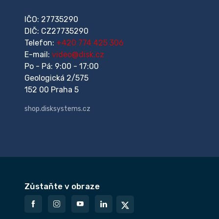
IČO: 27735290
DIČ: CZ27735290
Telefon:
+420 774 425 306
E-mail:
video@disk.cz
Po - Pá: 9:00 - 17:00
Geologická 2/575
152 00 Praha 5
shop.disksystems.cz
Zůstaňte v obraze