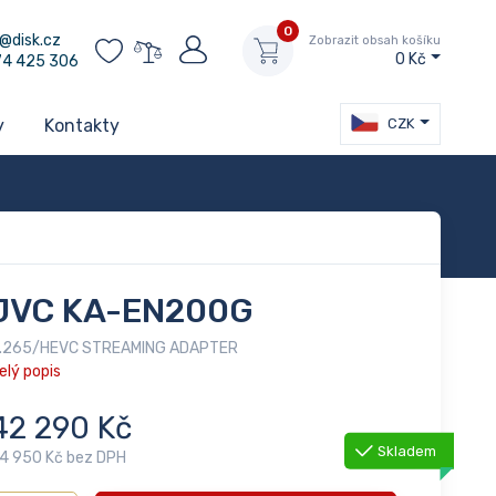
0
@disk.cz
Zobrazit obsah košíku
0 Kč
74 425 306
CZK
y
Kontakty
JVC KA-EN200G
.265/HEVC STREAMING ADAPTER
elý popis
42 290 Kč
Skladem
4 950 Kč bez DPH