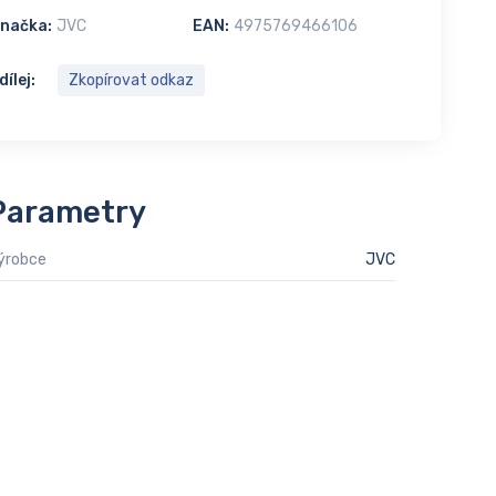
načka:
JVC
EAN:
4975769466106
dílej:
Zkopírovat odkaz
Parametry
ýrobce
JVC