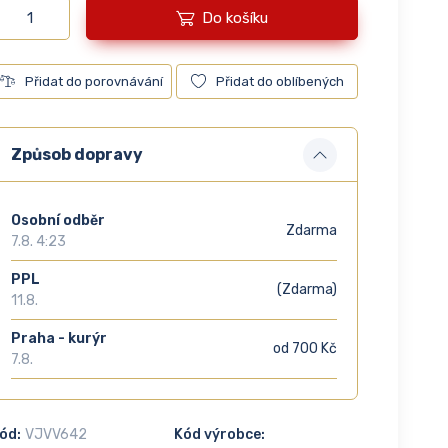
Do košíku
Přidat do porovnávání
Přidat do oblíbených
Způsob dopravy
Osobní odběr
Zdarma
7.8. 4:23
PPL
(Zdarma)
11.8.
Praha - kurýr
od 700 Kč
7.8.
ód:
VJVV642
Kód výrobce: