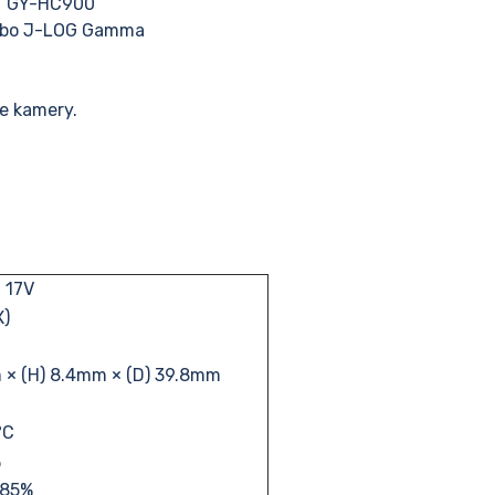
 / GY-HC900
 nebo J-LOG Gamma
re kamery.
- 17V
X)
× (H) 8.4mm × (D) 39.8mm
°C
%
 85%