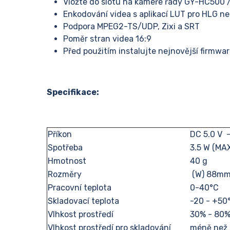
Vložte do slotu na kameře řady GY-HC500
Enkodování videa s aplikací LUT pro HLG
Podpora MPEG2-TS/UDP, Zixi a SRT
Poměr stran videa 16:9
Před použitím instalujte nejnovější firmwa
Specifikace:
Příkon
DC 5.0 V 
Spotřeba
3.5 W (MA
Hmotnost
40 g
Rozměry
(W) 88mm 
Pracovní teplota
0-40°C
Skladovací teplota
-20 - +50
Vlhkost prostředí
30% - 80
Vlhkost prostředí pro skladování
méně než