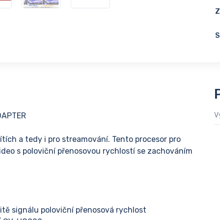
Z
S
DAPTER
V
ítích a tedy i pro streamování. Tento procesor pro
deo s poloviční přenosovou rychlostí se zachováním
litě signálu poloviční přenosová rychlost