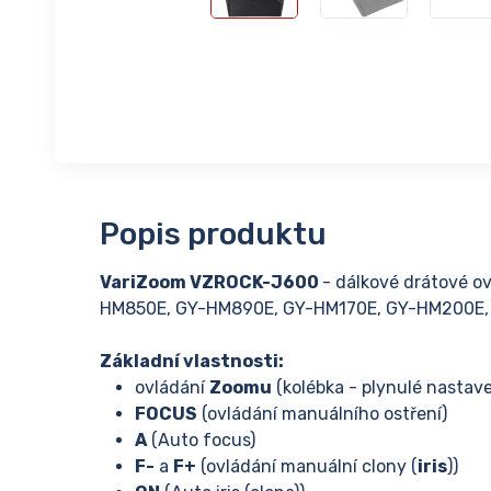
Popis produktu
VariZoom VZROCK-J600
- dálkové drátové 
HM850E, GY-HM890E, GY-HM170E, GY-HM200E,
Základní vlastnosti:
ovládání
Zoomu
(kolébka - plynulé nastave
FOCUS
(ovládání manuálního ostření)
A
(Auto focus)
F-
a
F+
(ovládání manuální clony (
iris
))