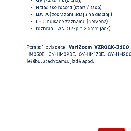
ON
(Auto iris (clona))
R
tlačítko record (start / stop)
DATA
(zobrazení údajů na displeji)
LED indikace záznamu (červená)
rozhraní LANC (3-pin 2.5mm jack)
Pomocí ovladače
VariZoom VZROCK-J600
HM850E, GY-HM890E, GY-HM170E, GY-HM200E
jeřábu, stadycamu, jízdě apod.