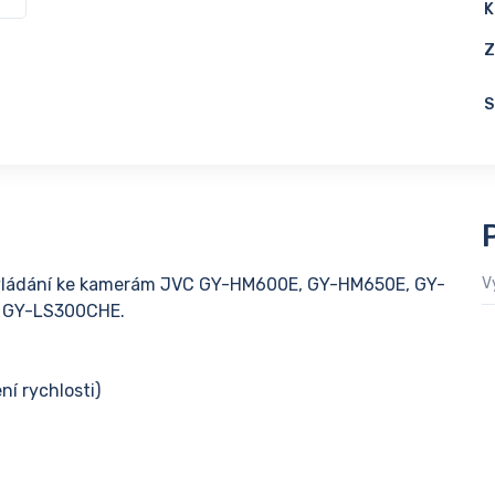
K
Z
S
ovládání ke kamerám JVC GY-HM600E, GY-HM650E, GY-
V
 GY-LS300CHE.
ní rychlosti)