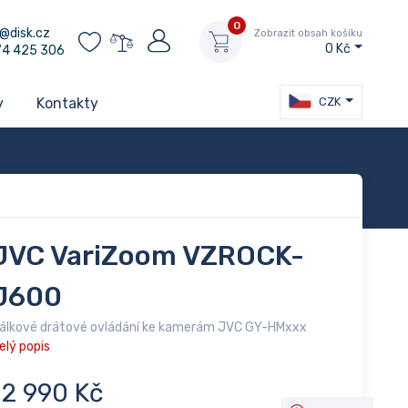
0
@disk.cz
Zobrazit obsah košíku
0 Kč
74 425 306
CZK
y
Kontakty
JVC VariZoom VZROCK-
J600
álkové drátové ovládání ke kamerám JVC GY-HMxxx
elý popis
12 990 Kč