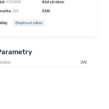
ód:
VJVV818
Kód výrobce:
načka:
JVC
EAN:
dílej:
Zkopírovat odkaz
Parametry
ýrobce
JVC