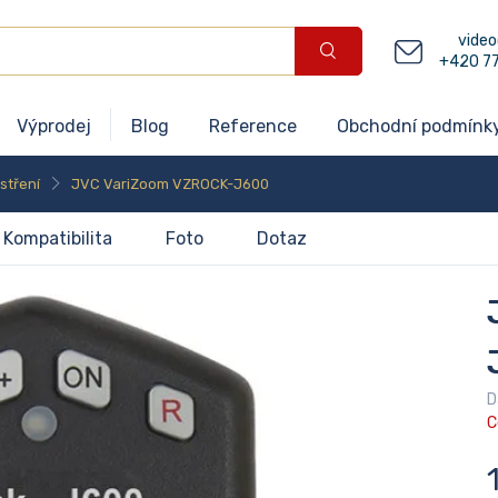
video
+420 7
Výprodej
Blog
Reference
Obchodní podmínk
stření
JVC VariZoom VZROCK-J600
Kompatibilita
Foto
Dotaz
D
C