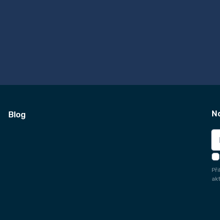
N
Blog
Př
ak