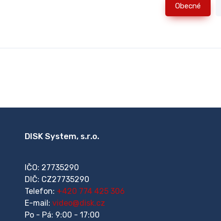
Obecné
DISK System, s.r.o.
IČO: 27735290
DIČ: CZ27735290
Telefon:
+420 774 425 306
E-mail:
video@disk.cz
Po - Pá: 9:00 - 17:00