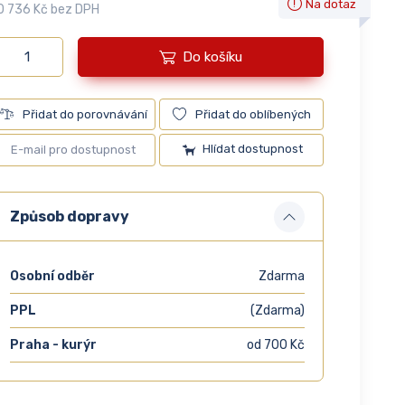
Na dotaz
0 736 Kč bez DPH
Do košíku
Přidat do porovnávání
Přidat do oblíbených
Hlídat dostupnost
Způsob dopravy
Osobní odběr
Zdarma
PPL
(Zdarma)
Praha - kurýr
od 700 Kč