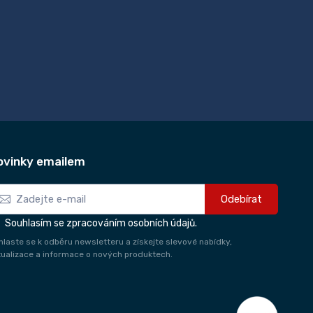
ovinky emailem
Odebírat
Souhlasím se zpracováním osobních údajů.
ihlaste se k odběru newsletteru a získejte slevové nabídky,
tualizace a informace o nových produktech.