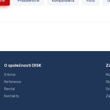
cné
Příslušenství
Kompatibilita
Foto
D
O společnosti DISK
Z
O firmě
Mů
Reference
Ob
Rental
Oc
Kontakty
Zá