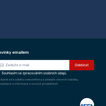
ovinky emailem
Odebírat
Souhlasím se zpracováním osobních údajů.
ihlaste se k odběru newsletteru a získejte slevové nabídky,
tualizace a informace o nových produktech.