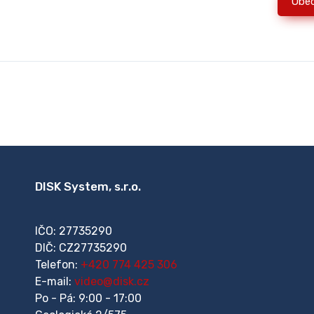
Obe
DISK System, s.r.o.
IČO: 27735290
DIČ: CZ27735290
Telefon:
+420 774 425 306
E-mail:
video@disk.cz
Po - Pá: 9:00 - 17:00