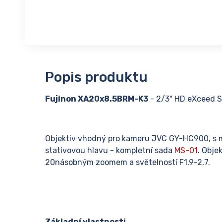
Popis produktu
Fujinon XA20x8.5BRM-K3
- 2/3" HD eXceed S
Objektiv vhodný pro kameru JVC GY-HC900, s mo
stativovou hlavu - kompletní sada
MS-01
. Obje
20násobným zoomem a světelností F1,9-2,7.
Základní vlastnosti