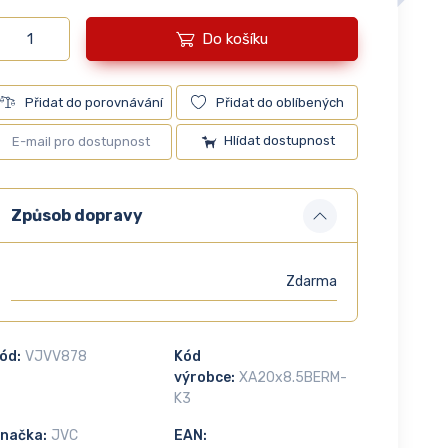
Do košíku
Přidat do porovnávání
Přidat do oblíbených
Hlídat dostupnost
Způsob dopravy
Zdarma
ód:
VJVV878
Kód
výrobce:
XA20x8.5BERM-
K3
načka:
JVC
EAN: