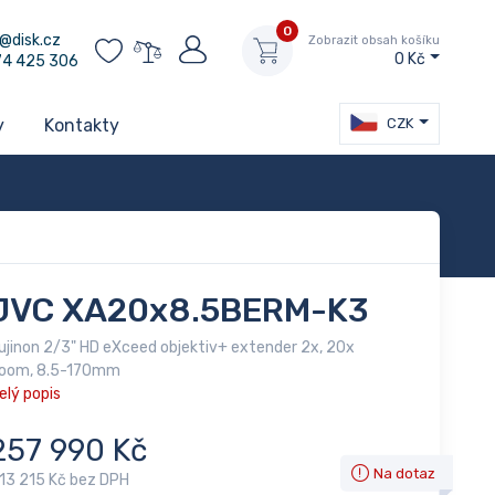
0
@disk.cz
Zobrazit obsah košíku
0 Kč
74 425 306
CZK
y
Kontakty
JVC XA20x8.5BERM-K3
ujinon 2/3" HD eXceed objektiv+ extender 2x, 20x
oom, 8.5-170mm
elý popis
257 990 Kč
Na dotaz
13 215 Kč bez DPH