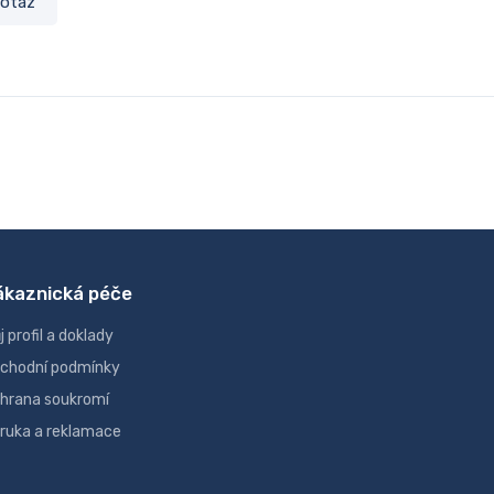
otaz
ákaznická péče
j profil a doklady
chodní podmínky
hrana soukromí
ruka a reklamace