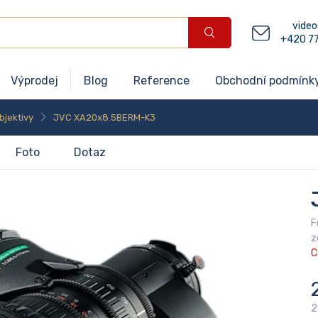
video
+420 7
Výprodej
Blog
Reference
Obchodní podmínk
bjektivy
JVC XA20x8.5BERM-K3
Foto
Dotaz
F
z
C
2