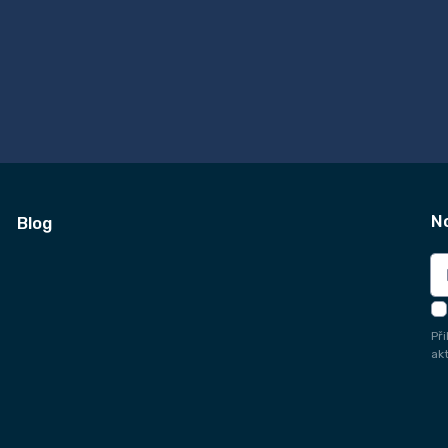
N
Blog
Př
ak