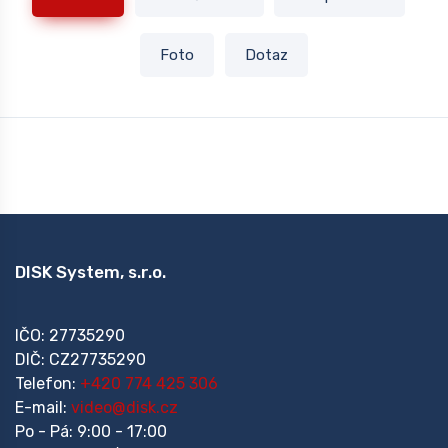
Foto
Dotaz
DISK System, s.r.o.
IČO: 27735290
DIČ: CZ27735290
Telefon:
+420 774 425 306
E-mail:
video@disk.cz
Po - Pá: 9:00 - 17:00