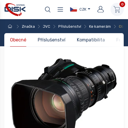
0
CZK
Značka
JVC
Příslušenství
Ke kamerám
Objek
Obecné
Příslušenství
Kompatibilita
Foto