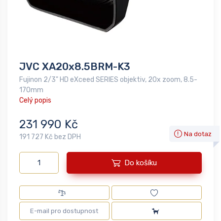
JVC XA20x8.5BRM-K3
Fujinon 2/3" HD eXceed SERIES objektiv, 20x zoom, 8.5-
170mm
Celý popis
231 990 Kč
Na dotaz
191 727 Kč bez DPH
Do košíku