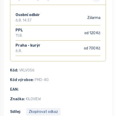
Osobní odběr
Zdarma
6.8. 14:37
PPL
od 120 Kč
11.8.
Praha - kurýr
od 700 Kč
6.8.
Kód:
VKLV056
Kód výrobce:
PMD-4G
EAN:
Značka:
KILOVIEW
Sdílej:
Zkopírovat odkaz