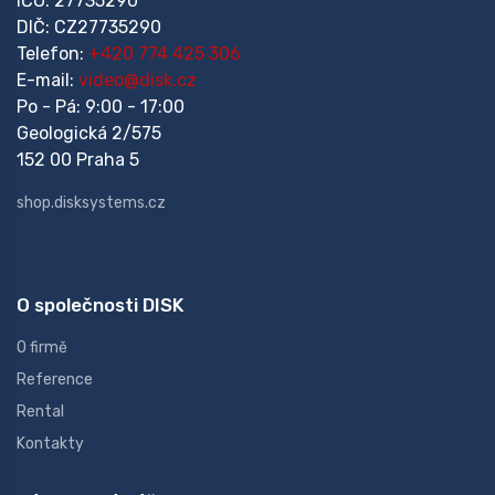
IČO: 27735290
DIČ: CZ27735290
Telefon:
+420 774 425 306
E-mail:
video@disk.cz
Po - Pá: 9:00 - 17:00
Geologická 2/575
152 00 Praha 5
shop.disksystems.cz
O společnosti DISK
O firmě
Reference
Rental
Kontakty