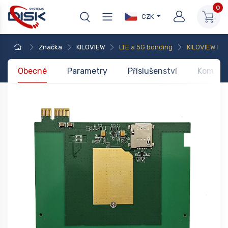
0
CZK
Značka
KILOVIEW
LTE a 5G bonding
KILOVIEW PM
Obecné
Parametry
Příslušenství
Kompati