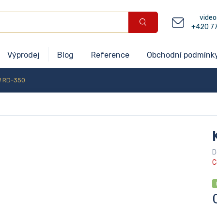
video
+420 7
Výprodej
Blog
Reference
Obchodní podmínk
W RD-350
D
C