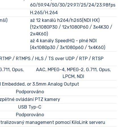
60/59.94/50/30/29.97/25/24/23.98fps
H.265/H.264
nší)
až 12 kanálů h264/h265(NDI HX)
(12x1080P30 / 12x1080P60 / 3x4K30 /
2x4K60)
až 4 kanály SpeedHQ - plné NDI
(4x1080p30 / 3x1080p60 / 1x4K60)
 RTMP / RTMPS / HLS / TS over UDP / RTP / RTSP
.711, Opus,
AAC, MPEG-4, MPEG-2, G.711, Opus,
LPCM, NDI
 Embedded, or 3.5mm Analog Output
Podporováno
zpětné ovládání PTZ kamery
USB Typ-C
Podporováno
ntralizovaný management pomocí KiloLink serveru