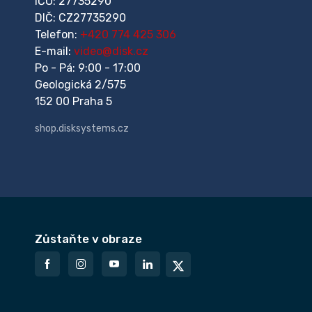
IČO: 27735290
DIČ: CZ27735290
Telefon:
+420 774 425 306
E-mail:
video@disk.cz
Po - Pá: 9:00 - 17:00
Geologická 2/575
152 00 Praha 5
shop.disksystems.cz
Zůstaňte v obraze