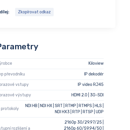
dílej:
Zkopírovat odkaz
Parametry
ýrobce
Kiloview
yp převodníku
IP dekodér
brazové vstupy
IP video RJ45
brazové výstupy
HDMI 2.0 | 3G-SDI
NDI HB | NDI HX | SRT | RTMP | RTMPS | HLS |
P protokoly
NDI HX3 | RTP | RTSP | UDP
2160p 30/29.97/25 |
stupní rozlišení a
2160p 60/59.94/50 |