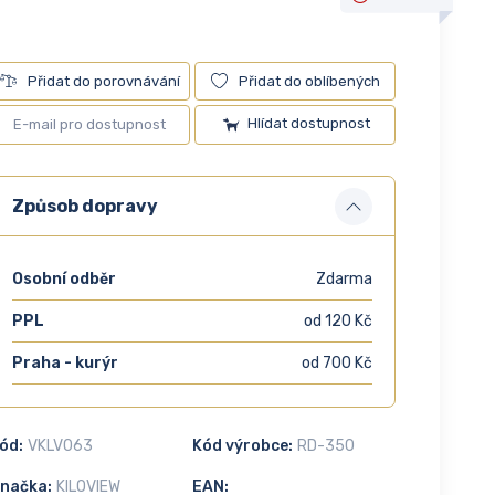
Přidat do porovnávání
Přidat do oblíbených
Hlídat dostupnost
Způsob dopravy
Osobní odběr
Zdarma
PPL
od 120 Kč
Praha - kurýr
od 700 Kč
ód:
VKLV063
Kód výrobce:
RD-350
načka:
KILOVIEW
EAN: