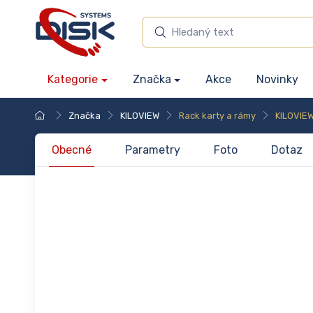
Kategorie
Značka
Akce
Novinky
Značka
KILOVIEW
Rack karty a rámy
KILOVIE
Obecné
Parametry
Foto
Dotaz