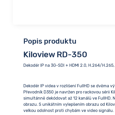
Popis produktu
Kiloview RD-350
Dekodér IP na 3G-SDI + HDMI 2.0, H.264/H.265,
Dekodér IP videa v rozlišení FullHD se dvěma v
Převodník D350 je navržen pro rackovou sérii 
simultánně dekódovat až 12 kanálů ve FullHD. N
obrazu. S unikátním vylepšením obrazu od Kilo
velkou odolnost proti chybám ve video signálu.