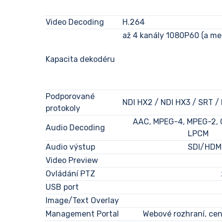
Video Decoding
H.264
až 4 kanály 1080P60 (a me
Kapacita dekodéru
Podporované
NDI HX2 / NDI HX3 / SRT /
protokoly
AAC, MPEG-4, MPEG-2, G
Audio Decoding
LPCM
Audio výstup
SDI/HDMI
Video Preview
Ovládání PTZ
USB port
Image/Text Overlay
Management Portal
Webové rozhraní, ce