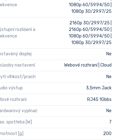
rekvence
1080p 60/59.94/50 |
1080p 30/29.97/25
2160p 30/29.97/25 |
ýstupní rozlišení a
2160p 60/59.94/50 |
rekvence
1080p 60/59.94/50 |
1080p 30/29.97/25
estavěný displej
Ne
působy nastavení
Webové rozhraní | Cloud
rytí vlhkost/prach
Ne
udio výstup
3,5mm Jack
íťové rozhraní
RJ45 1Gbbs
ardwarový vypínač
Ne
ax. spotřeba [W]
7
motnost [g]
200