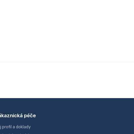
ákaznická péče
j profil a doklady