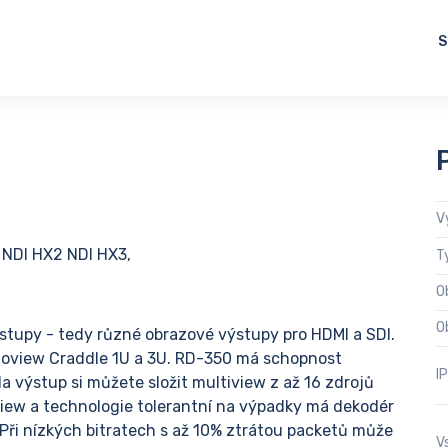
S
V
 NDI HX2 NDI HX3,
T
O
O
ýstupy - tedy různé obrazové výstupy pro HDMI a SDI.
Kiloview Craddle 1U a 3U. RD-350 má schopnost
I
a výstup si můžete složit multiview z až 16 zdrojů
view a technologie tolerantní na výpadky má dekodér
 Při nízkých bitratech s až 10% ztrátou packetů může
V