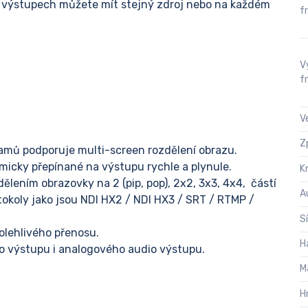
a výstupech můžete mít stejný zdroj nebo na každém
f
V
f
V
Z
amů podporuje multi-screen rozdělení obrazu.
icky přepínané na výstupu rychle a plynule.
K
ělením obrazovky na 2 (pip, pop), 2x2, 3x3, 4x4, částí
A
okoly jako jsou NDI HX2 / NDI HX3 / SRT / RTMP /
S
olehlivého přenosu.
H
výstupu i analogového audio výstupu.
M
H