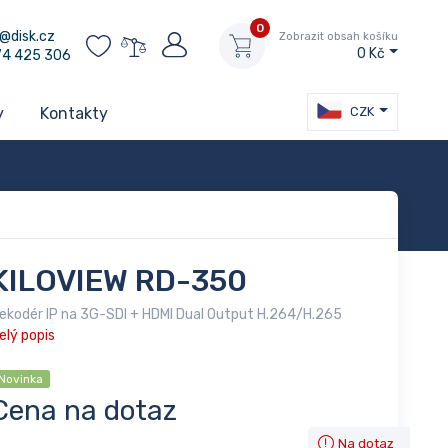
0
@disk.cz
Zobrazit obsah košíku
0 Kč
74 425 306
CZK
y
Kontakty
KILOVIEW RD-350
ekodér IP na 3G-SDI + HDMI Dual Output H.264/H.265
elý popis
Novinka
Cena na dotaz
Na dotaz