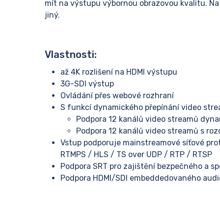
mít na výstupu výbornou obrazovou kvalitu. N
jiný.
Vlastnosti:
až 4K rozlišení na HDMI výstupu
3G-SDI výstup
Ovládání přes webové rozhraní
S funkcí dynamického přepínání video stre
Podpora 12 kanálů video streamů dynam
Podpora 12 kanálů video streamů s rozd
Vstup podporuje mainstreamové síťové prot
RTMPS / HLS / TS over UDP / RTP / RTSP
Podpora SRT pro zajištění bezpečného a sp
Podpora HDMI/SDI embeddedovaného audio 