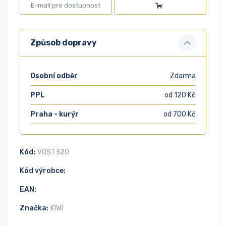
Způsob dopravy
Osobní odběr
Zdarma
PPL
od 120 Kč
Praha - kurýr
od 700 Kč
Kód:
VOST320
Kód výrobce:
EAN:
Značka:
KIWI