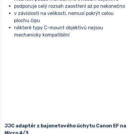
podporuje celý rozsah zaostření až po nekonečno
v závislosti na velikosti, nemusí pokrýt celou
plochu čipu
některé typy C-mount objektivů nejsou
mechanicky kompatibilní
JJC adaptér z bajonetového úchytu Canon EF na
Micro 4/3