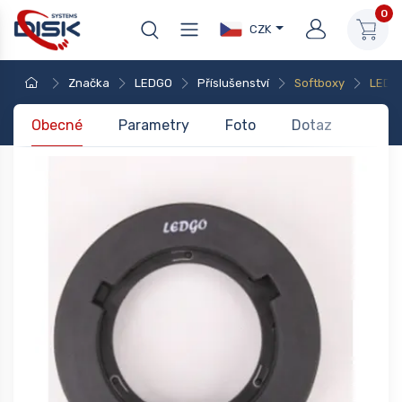
0
CZK
Značka
LEDGO
Příslušenství
Softboxy
LEDG
Obecné
Parametry
Foto
Dotaz