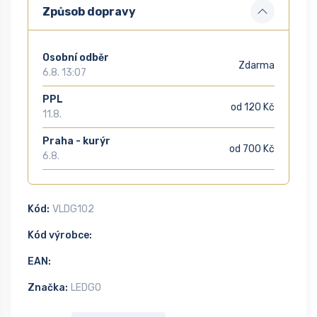
Způsob dopravy
Osobní odběr
Zdarma
6.8. 13:07
PPL
od 120 Kč
11.8.
Praha - kurýr
od 700 Kč
6.8.
Kód:
VLDG102
Kód výrobce:
EAN:
Značka:
LEDGO