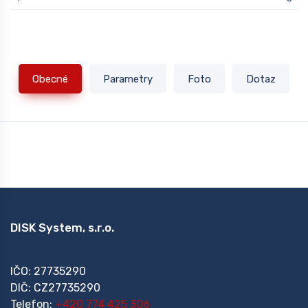
Obecné
Parametry
Foto
Dotaz
DISK System, s.r.o.
IČO: 27735290
DIČ: CZ27735290
Telefon:
+420 774 425 306