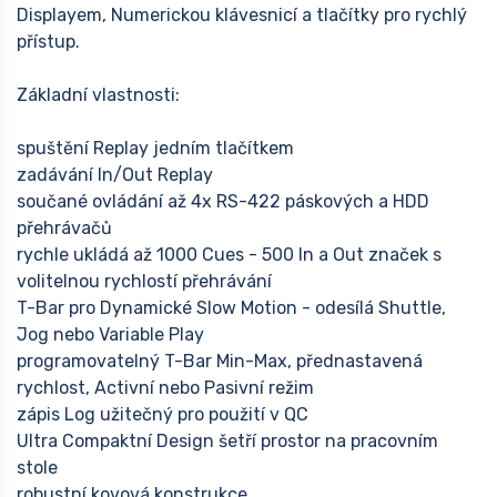
Displayem, Numerickou klávesnicí a tlačítky pro rychlý
přístup.
Základní vlastnosti:
spuštění Replay jedním tlačítkem
zadávání In/Out Replay
součané ovládání až 4x RS-422 páskových a HDD
přehrávačů
rychle ukládá až 1000 Cues - 500 In a Out značek s
volitelnou rychlostí přehrávání
T-Bar pro Dynamické Slow Motion - odesílá Shuttle,
Jog nebo Variable Play
programovatelný T-Bar Min-Max, přednastavená
rychlost, Activní nebo Pasivní režim
zápis Log užitečný pro použití v QC
Ultra Compaktní Design šetří prostor na pracovním
stole
robustní kovová konstrukce