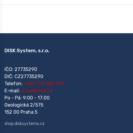
DISK System, s.r.o.
IČO: 27735290
DIČ: CZ27735290
Telefon:
+420 774 425 306
E-mail:
video@disk.cz
Po - Pá: 9:00 - 17:00
Geologická 2/575
152 00 Praha 5
shop.disksystems.cz