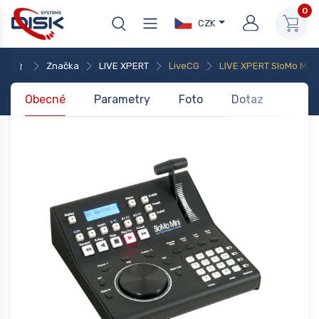
0
CZK
Značka
LIVE XPERT
LiveCG
LIVE XPERT SloMo Mini
Obecné
Parametry
Foto
Dotaz